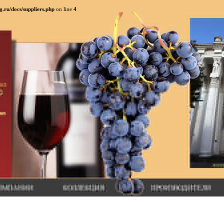
.ru/docs/suppliers.php
on line
4