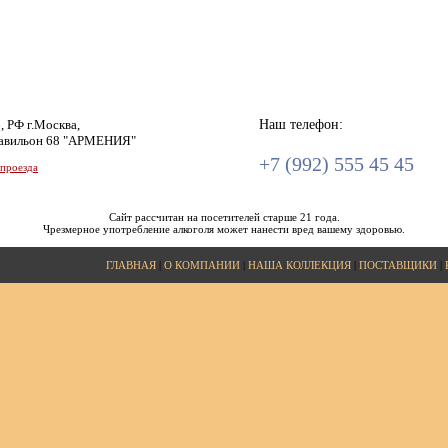
, РФ г.Москва,
Наш телефон:
авильон 68 "АРМЕНИЯ"
+7 (992) 555 45 45
 проезда
Сайт рассчитан на посетителей старше 21 года.
Чрезмерное употребление алкоголя может нанести вред вашему здоровью.
ГЛАВНАЯ
|
О КОМПАНИИ
|
НАША КОЛЛЕКЦИЯ
|
ПОСТАВЩИКИ
|