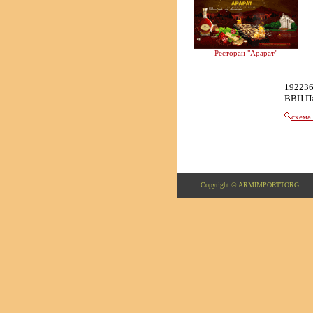
Ресторан "Арарат"
192236
ВВЦ П
схема
Copyright © ARMIMPORTTORG