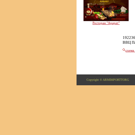
Ресторан "Арарат"
192236
ВВЦ П
схема
Copyright © ARMIMPORTTORG