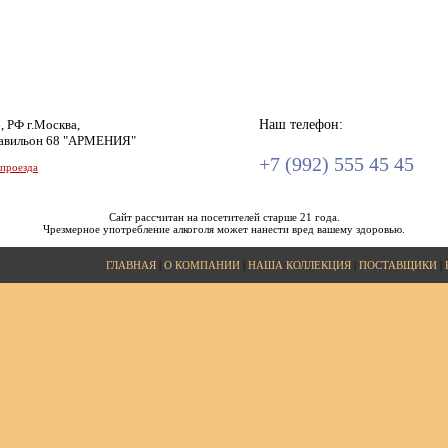
, РФ г.Москва,
Наш телефон:
авильон 68 "АРМЕНИЯ"
+7 (992) 555 45 45
 проезда
Сайт рассчитан на посетителей старше 21 года.
Чрезмерное употребление алкоголя может нанести вред вашему здоровью.
ГЛАВНАЯ
|
О КОМПАНИИ
|
НАША КОЛЛЕКЦИЯ
|
ПОСТАВЩИКИ
|