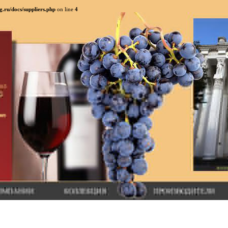
.ru/docs/suppliers.php
on line
4