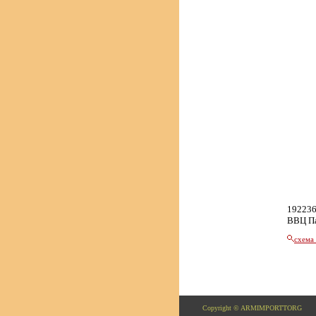
192236
ВВЦ П
схема
Copyright © ARMIMPORTTORG