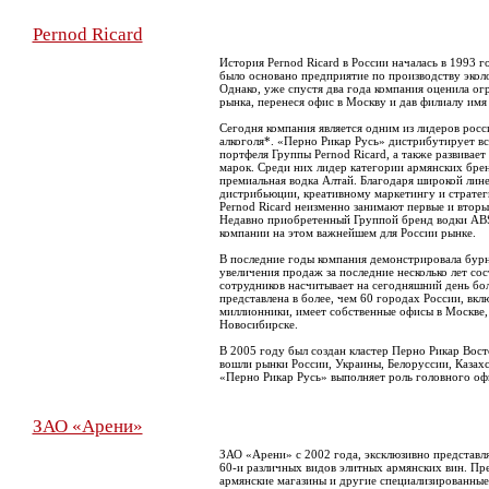
Pernod Ricard
История Pernod Ricard в России началась в 1993 го
было основано предприятие по производству экол
Однако, уже спустя два года компания оценила о
рынка, перенеся офис в Москву и дав филиалу имя
Сегодня компания является одним из лидеров рос
алкоголя*. «Перно Рикар Русь» дистрибутирует вс
портфеля Группы Pernod Ricard, а также развивае
марок. Среди них лидер категории армянских бре
премиальная водка Алтай. Благодаря широкой лине
дистрибьюции, креативному маркетингу и страте
Pernod Ricard неизменно занимают первые и вторые
Недавно приобретенный Группой бренд водки AB
компании на этом важнейшем для России рынке.
В последние годы компания демонстрировала бур
увеличения продаж за последние несколько лет со
сотрудников насчитывает на сегодняшний день бол
представлена в более, чем 60 городах России, вкл
миллионники, имеет собственные офисы в Москве,
Новосибирске.
В 2005 году был создан кластер Перно Рикар Вост
вошли рынки России, Украины, Белоруссии, Казахс
«Перно Рикар Русь» выполняет роль головного офи
ЗАО «Арени»
ЗАО «Арени» с 2002 года, эксклюзивно представля
60-и различных видов элитных армянских вин. П
армянские магазины и другие специализированные