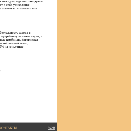
ют международным стандартам,
ет в себе уникальные
 этикетках коньяков и вин
Деятельность завода в
переработку винного сырья, с
ные комбинаты (вторичная
нский винный завод
0% на коньячные
.
КОНТАКТЫ
W2B