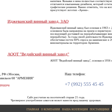
напитков. Коньяки и вина полностью соответству
отличаются изысканным дизайном, который сочета
графические решения. Важно отметить, что на всех
присутствует логотип «Арени».
Иджеванский винный завод, ЗАО
Иджеванский винный завод был основан в 1963 г. 
основном была направлена на прием и первичную 
последующей доставкой на перерабатывающие вин
переработка). За годы своей деятельности Иджева
обеспечивал почти 60% спроса на шампанские и 2
виноматериалы на территории Армении.
АООТ "Ведийский винный завод"
АООТ "Ведийский винный завод", основан в 1956 г
, РФ г.Москва,
Наш телефон:
авильон 68 "АРМЕНИЯ"
+7 (992) 555 45 45
 проезда
Сайт рассчитан на посетителей старше 21 года.
Чрезмерное употребление алкоголя может нанести вред вашему здоровью.
ГЛАВНАЯ
|
О КОМПАНИИ
|
НАША КОЛЛЕКЦИЯ
|
ПОСТАВЩИКИ
|