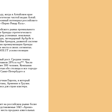
ду, когда в Алтайском крае
огически чистой водки Алтай.
громный потенциал российского
 «Перно Рикар Русь».
сийского рынка премиального
е бренды стретегического
т ряд успешных локальных
нди, легендарный АрАрАт и
йке брендов, развитой системе
гии премиумизации бренды
 места в своих сегментах.
SOLUT усилил позиции
ный рост. Средние темпы
ставили 28% в год**. Число
ее 300 человек. Компания
ючая обе столицы и все города-
 Санкт-Петербурге и
очная Европа, в который
тана, Армении и Грузии.
са для стран кластера.
ет на российском рынке более
редставляемые ЗАО «Арени»
 места продажи алкогольных