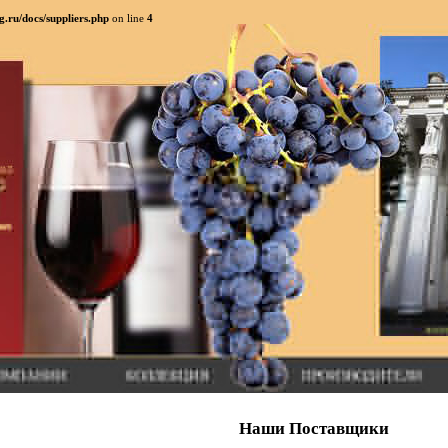
.ru/docs/suppliers.php
on line
4
Наши Поставщики