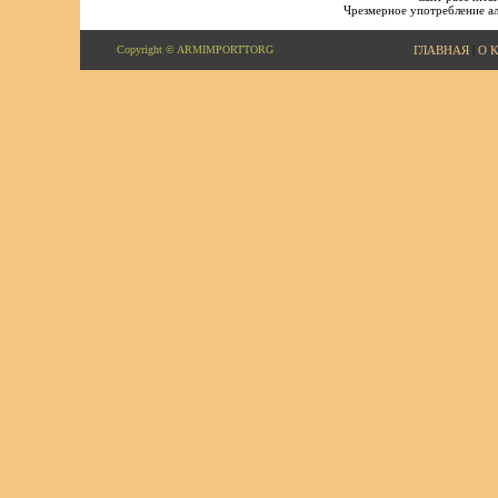
Чрезмерное употребление ал
Copyright © ARMIMPORTTORG
ГЛАВНАЯ
|
О 