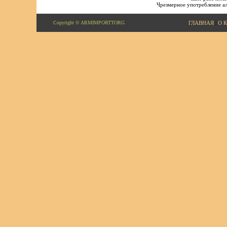
Чрезмерное употребление ал
Copyright © ARMIMPORTTORG
ГЛАВНАЯ
|
О 