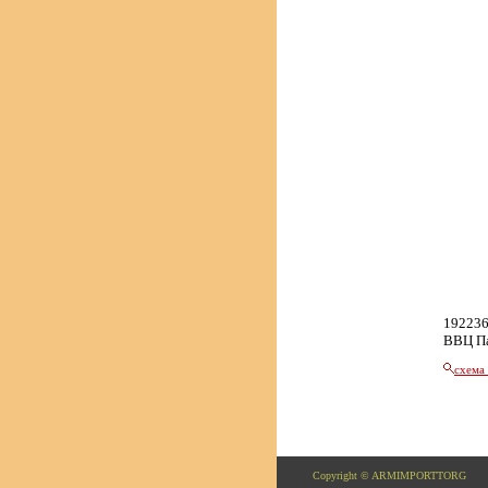
192236
ВВЦ П
схема
Copyright © ARMIMPORTTORG