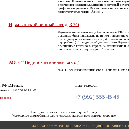
напитков. Коньяки и вина полностью соответству
отличаются изысканным дизайном, который сочета
графические решения. Важно отметить, что на всех
присутствует логотип «Арени».
Иджеванский винный завод, ЗАО
Иджеванский винный завод был основан в 1963 г. 
основном была направлена на прием и первичную 
последующей доставкой на перерабатывающие вин
переработка). За годы своей деятельности Иджева
обеспечивал почти 60% спроса на шампанские и 2
виноматериалы на территории Армении.
АООТ "Ведийский винный завод"
АООТ "Ведийский винный завод", основан в 1956 г
, РФ г.Москва,
Наш телефон:
авильон 68 "АРМЕНИЯ"
+7 (992) 555 45 45
 проезда
Сайт рассчитан на посетителей старше 21 года.
Чрезмерное употребление алкоголя может нанести вред вашему здоровью.
ГЛАВНАЯ
|
О КОМПАНИИ
|
НАША КОЛЛЕКЦИЯ
|
ПОСТАВЩИКИ
|