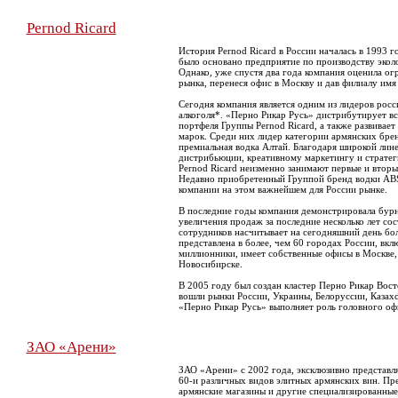
Pernod Ricard
История Pernod Ricard в России началась в 1993 го
было основано предприятие по производству экол
Однако, уже спустя два года компания оценила о
рынка, перенеся офис в Москву и дав филиалу имя
Сегодня компания является одним из лидеров рос
алкоголя*. «Перно Рикар Русь» дистрибутирует вс
портфеля Группы Pernod Ricard, а также развивае
марок. Среди них лидер категории армянских бре
премиальная водка Алтай. Благодаря широкой лине
дистрибьюции, креативному маркетингу и страте
Pernod Ricard неизменно занимают первые и вторые
Недавно приобретенный Группой бренд водки AB
компании на этом важнейшем для России рынке.
В последние годы компания демонстрировала бур
увеличения продаж за последние несколько лет со
сотрудников насчитывает на сегодняшний день бол
представлена в более, чем 60 городах России, вкл
миллионники, имеет собственные офисы в Москве,
Новосибирске.
В 2005 году был создан кластер Перно Рикар Вост
вошли рынки России, Украины, Белоруссии, Казахс
«Перно Рикар Русь» выполняет роль головного офи
ЗАО «Арени»
ЗАО «Арени» с 2002 года, эксклюзивно представля
60-и различных видов элитных армянских вин. П
армянские магазины и другие специализированные