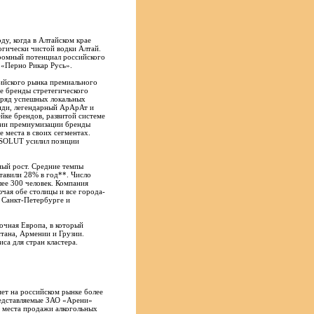
ду, когда в Алтайском крае
огически чистой водки Алтай.
громный потенциал российского
 «Перно Рикар Русь».
сийского рынка премиального
е бренды стретегического
т ряд успешных локальных
нди, легендарный АрАрАт и
йке брендов, развитой системе
гии премиумизации бренды
 места в своих сегментах.
SOLUT усилил позиции
ный рост. Средние темпы
ставили 28% в год**. Число
ее 300 человек. Компания
ючая обе столицы и все города-
 Санкт-Петербурге и
очная Европа, в который
тана, Армении и Грузии.
са для стран кластера.
ет на российском рынке более
редставляемые ЗАО «Арени»
 места продажи алкогольных