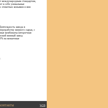
ют международным стандартам,
ет в себе уникальные
 этикетках коньяков и вин
Деятельность завода в
переработку винного сырья, с
ные комбинаты (вторичная
нский винный завод
0% на коньячные
.
КОНТАКТЫ
W2B