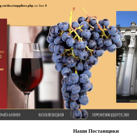
.ru/docs/suppliers.php
on line
4
Наши Поставщики