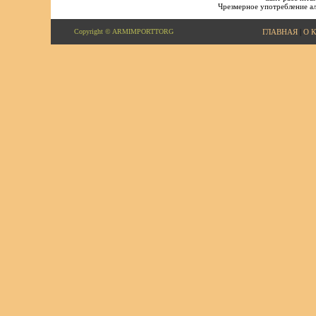
Чрезмерное употребление ал
Copyright © ARMIMPORTTORG
ГЛАВНАЯ
|
О 