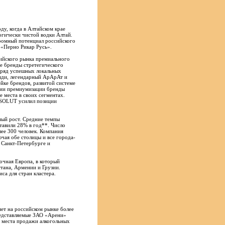
ду, когда в Алтайском крае
огически чистой водки Алтай.
громный потенциал российского
 «Перно Рикар Русь».
сийского рынка премиального
е бренды стретегического
т ряд успешных локальных
нди, легендарный АрАрАт и
йке брендов, развитой системе
гии премиумизации бренды
 места в своих сегментах.
SOLUT усилил позиции
ный рост. Средние темпы
ставили 28% в год**. Число
ее 300 человек. Компания
ючая обе столицы и все города-
 Санкт-Петербурге и
очная Европа, в который
тана, Армении и Грузии.
са для стран кластера.
ет на российском рынке более
редставляемые ЗАО «Арени»
 места продажи алкогольных