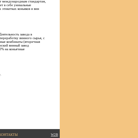
ют международным стандартам,
ет в себе уникальные
 этикетках коньяков и вин
Деятельность завода в
переработку винного сырья, с
ные комбинаты (вторичная
нский винный завод
0% на коньячные
.
КОНТАКТЫ
W2B