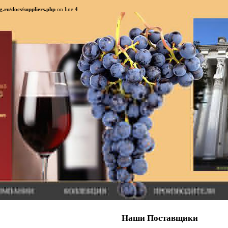
.ru/docs/suppliers.php
on line
4
Наши Поставщики