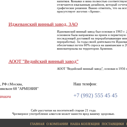
напитков. Коньяки и вина полностью соответству
отличаются изысканным дизайном, который сочета
графические решения. Важно отметить, что на всех
присутствует логотип «Арени».
Иджеванский винный завод, ЗАО
Иджеванский винный завод был основан в 1963 г. 
основном была направлена на прием и первичную 
последующей доставкой на перерабатывающие вин
переработка). За годы своей деятельности Иджева
обеспечивал почти 60% спроса на шампанские и 2
виноматериалы на территории Армении.
АООТ "Ведийский винный завод"
АООТ "Ведийский винный завод", основан в 1956 г
, РФ г.Москва,
Наш телефон:
авильон 68 "АРМЕНИЯ"
+7 (992) 555 45 45
 проезда
Сайт рассчитан на посетителей старше 21 года.
Чрезмерное употребление алкоголя может нанести вред вашему здоровью.
ГЛАВНАЯ
|
О КОМПАНИИ
|
НАША КОЛЛЕКЦИЯ
|
ПОСТАВЩИКИ
|