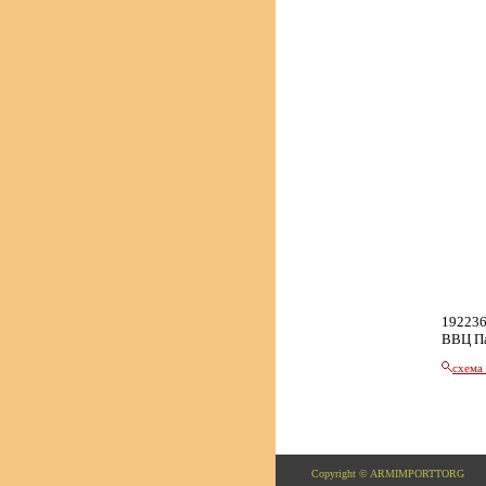
192236
ВВЦ П
схема
Copyright © ARMIMPORTTORG