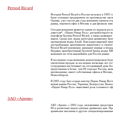
Pernod Ricard
История Pernod Ricard в России началась в 1993 го
было основано предприятие по производству экол
Однако, уже спустя два года компания оценила о
рынка, перенеся офис в Москву и дав филиалу имя
Сегодня компания является одним из лидеров рос
алкоголя*. «Перно Рикар Русь» дистрибутирует вс
портфеля Группы Pernod Ricard, а также развивае
марок. Среди них лидер категории армянских бре
премиальная водка Алтай. Благодаря широкой лине
дистрибьюции, креативному маркетингу и страте
Pernod Ricard неизменно занимают первые и вторые
Недавно приобретенный Группой бренд водки AB
компании на этом важнейшем для России рынке.
В последние годы компания демонстрировала бур
увеличения продаж за последние несколько лет со
сотрудников насчитывает на сегодняшний день бол
представлена в более, чем 60 городах России, вкл
миллионники, имеет собственные офисы в Москве,
Новосибирске.
В 2005 году был создан кластер Перно Рикар Вост
вошли рынки России, Украины, Белоруссии, Казахс
«Перно Рикар Русь» выполняет роль головного офи
ЗАО «Арени»
ЗАО «Арени» с 2002 года, эксклюзивно представля
60-и различных видов элитных армянских вин. П
армянские магазины и другие специализированные