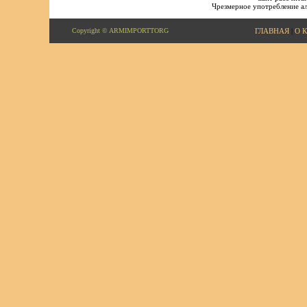
Чрезмерное употребление ал
Copyright © ARMIMPORTTORG
ГЛАВНАЯ
|
О 