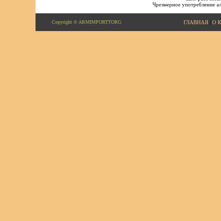
Чрезмерное употребление ал
Copyright © ARMIMPORTTORG
ГЛАВНАЯ
|
О 