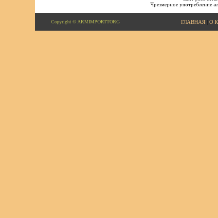
Чрезмерное употребление ал
Copyright © ARMIMPORTTORG
ГЛАВНАЯ
|
О 