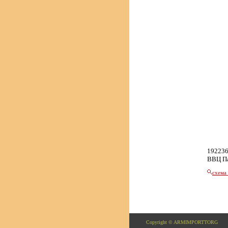
192236
ВВЦ П
схема
Copyright © ARMIMPORTTORG