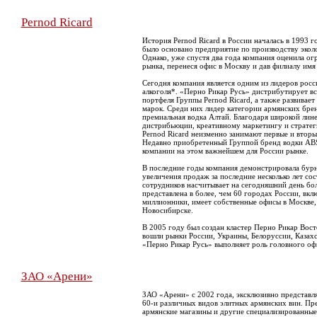
Pernod Ricard
История Pernod Ricard в России началась в 1993 го
было основано предприятие по производству экол
Однако, уже спустя два года компания оценила о
рынка, перенеся офис в Москву и дав филиалу имя
Сегодня компания является одним из лидеров рос
алкоголя*. «Перно Рикар Русь» дистрибутирует вс
портфеля Группы Pernod Ricard, а также развивае
марок. Среди них лидер категории армянских бре
премиальная водка Алтай. Благодаря широкой лине
дистрибьюции, креативному маркетингу и страте
Pernod Ricard неизменно занимают первые и вторые
Недавно приобретенный Группой бренд водки AB
компании на этом важнейшем для России рынке.
В последние годы компания демонстрировала бур
увеличения продаж за последние несколько лет со
сотрудников насчитывает на сегодняшний день бол
представлена в более, чем 60 городах России, вкл
миллионники, имеет собственные офисы в Москве,
Новосибирске.
В 2005 году был создан кластер Перно Рикар Вост
вошли рынки России, Украины, Белоруссии, Казахс
«Перно Рикар Русь» выполняет роль головного офи
ЗАО «Арени»
ЗАО «Арени» с 2002 года, эксклюзивно представля
60-и различных видов элитных армянских вин. П
армянские магазины и другие специализированные