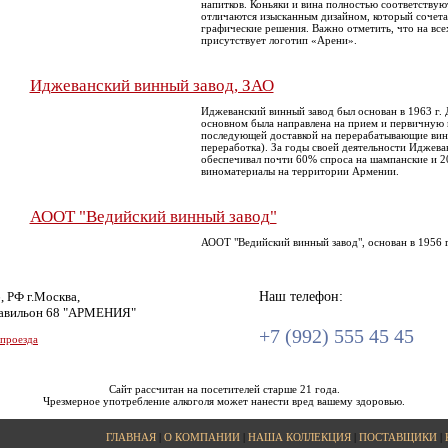
напитков. Коньяки и вина полностью соответству
отличаются изысканным дизайном, который сочета
графические решения. Важно отметить, что на всех
присутствует логотип «Арени».
Иджеванский винный завод, ЗАО
Иджеванский винный завод был основан в 1963 г. 
основном была направлена на прием и первичную 
последующей доставкой на перерабатывающие вин
переработка). За годы своей деятельности Иджева
обеспечивал почти 60% спроса на шампанские и 2
виноматериалы на территории Армении.
АООТ "Ведийский винный завод"
АООТ "Ведийский винный завод", основан в 1956 г
, РФ г.Москва,
Наш телефон:
авильон 68 "АРМЕНИЯ"
+7 (992) 555 45 45
 проезда
Сайт рассчитан на посетителей старше 21 года.
Чрезмерное употребление алкоголя может нанести вред вашему здоровью.
ГЛАВНАЯ
|
О КОМПАНИИ
|
НАША КОЛЛЕКЦИЯ
|
ПОСТАВЩИКИ
|