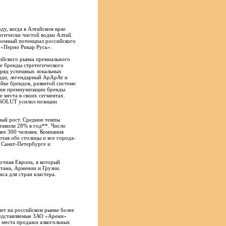
ду, когда в Алтайском крае
огически чистой водки Алтай.
громный потенциал российского
 «Перно Рикар Русь».
сийского рынка премиального
е бренды стретегического
т ряд успешных локальных
нди, легендарный АрАрАт и
йке брендов, развитой системе
гии премиумизации бренды
 места в своих сегментах.
SOLUT усилил позиции
ный рост. Средние темпы
ставили 28% в год**. Число
ее 300 человек. Компания
ючая обе столицы и все города-
 Санкт-Петербурге и
очная Европа, в который
тана, Армении и Грузии.
са для стран кластера.
ет на российском рынке более
редставляемые ЗАО «Арени»
 места продажи алкогольных