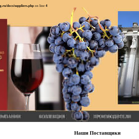
.ru/docs/suppliers.php
on line
4
Наши Поставщики