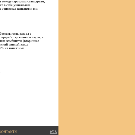
ют международным стандартам,
ет в себе уникальные
 этикетках коньяков и вин
Деятельность завода в
переработку винного сырья, с
ные комбинаты (вторичная
нский винный завод
0% на коньячные
.
КОНТАКТЫ
W2B