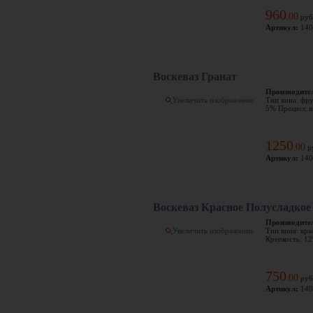
960
00
.
руб
Артикул:
140
Воскеваз Гранат
Производите
Увеличить изображение
Тип вина: фру
5% Процесс в
1250
00
.
р
Артикул:
140
Воскеваз Красное Полусладкое
Производите
Увеличить изображение
Тип вина: кра
Крепкость: 12
750
00
.
руб
Артикул:
140