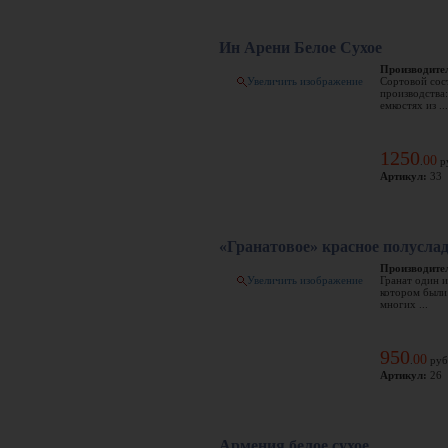
Ин Арени Белое Сухое
Производите
Увеличить изображение
Сортовой сос
производства
емкостях из ...
1250
00
.
р
Артикул:
33
«Гранатовое» красное полусла
Производите
Увеличить изображение
Гранат один 
котором были
многих ...
950
00
.
руб
Артикул:
26
Армения белое сухое