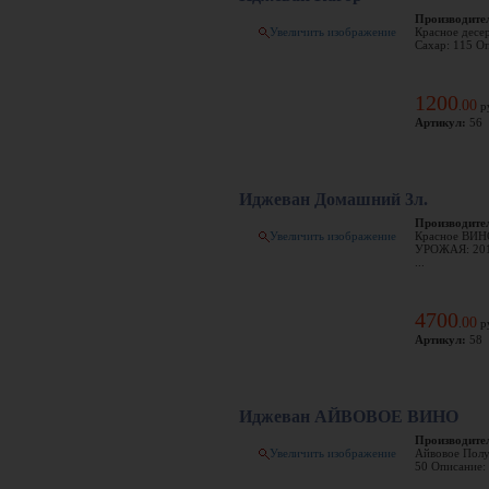
Производите
Увеличить изображение
Красное десер
Сахар: 115 Оп
1200
00
.
р
Артикул:
56
Иджеван Домашний 3л.
Производите
Увеличить изображение
Красное ВИНО
УРОЖАЯ: 2012
...
4700
00
.
р
Артикул:
58
Иджеван АЙВОВОЕ ВИНО
Производите
Увеличить изображение
Айвовое Полус
50 Описание: 