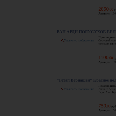
2850
00
.
р
Артикул:
130
ВАН АРДИ ПОЛУСУХОЕ БЕ
Производите
Увеличить изображение
Сортовой сос
селекция вино
1100
00
.
ру
Артикул:
130
"Гетап Вернашен" Красное по
Производите
Увеличить изображение
Регион: Арме
Веди Алко Кр
750
00
.
руб
Артикул:
150