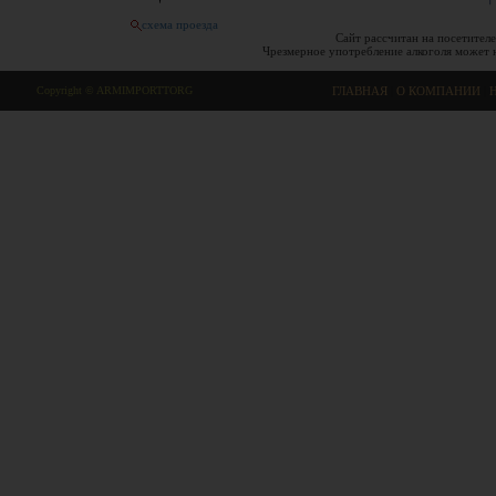
схема проезда
Сайт рассчитан на посетителе
Чрезмерное употребление алкоголя может 
Copyright © ARMIMPORTTORG
ГЛАВНАЯ
|
О КОМПАНИИ
|