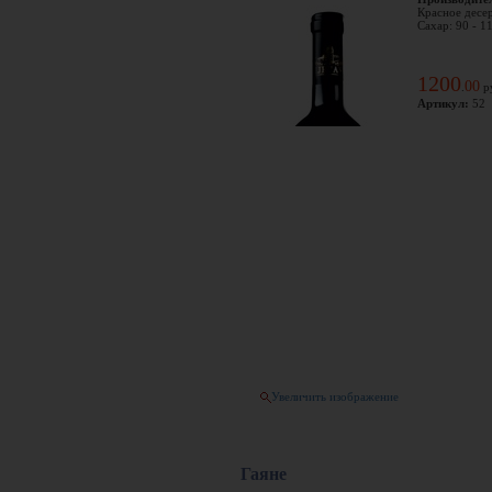
Красное десер
Сахар: 90 - 1
1200
00
.
р
Артикул:
52
Увеличить изображение
Гаяне