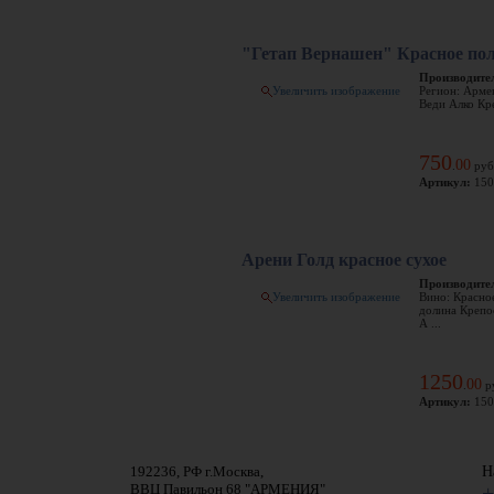
"Гетап Вернашен" Красное пол
Производите
Увеличить изображение
Регион: Арме
Веди Алко Кр
750
00
.
руб
Артикул:
150
Арени Голд красное сухое
Производите
Увеличить изображение
Вино: Красно
долина Крепо
А ...
1250
00
.
р
Артикул:
150
192236, РФ г.Москва,
Н
ВВЦ Павильон 68 "АРМЕНИЯ"
+