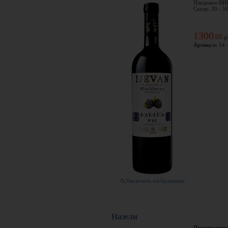
Плодовое ВИН
Сахар: 30 - 5
1300
00
.
р
Артикул:
54
Увеличить изображение
Назели
Производите