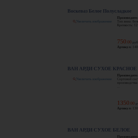
Воскеваз Белое Полусладкое
Производите
Увеличить изображение
Тип вина: бел
Крепкость: 12
750
00
.
руб
Артикул:
140
ВАН АРДИ СУХОЕ КРАСНОЕ
Производите
Увеличить изображение
Сортовой сост
производства:
...
1350
00
.
р
Артикул:
130
ВАН АРДИ СУХОЕ БЕЛОЕ
Производите