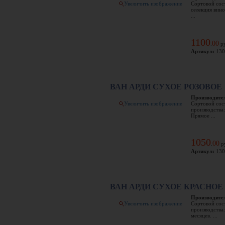
Увеличить изображение
Сортовой сос
селекция вин
...
1100
00
.
ру
Артикул:
130
ВАН АРДИ CУХОЕ РОЗОВОЕ
Производите
Увеличить изображение
Сортовой сос
производства:
Прямое ...
1050
00
.
р
Артикул:
130
ВАН АРДИ СУХОЕ КРАСНОЕ
Производите
Увеличить изображение
Сортовой сос
производства
месяцев. ...