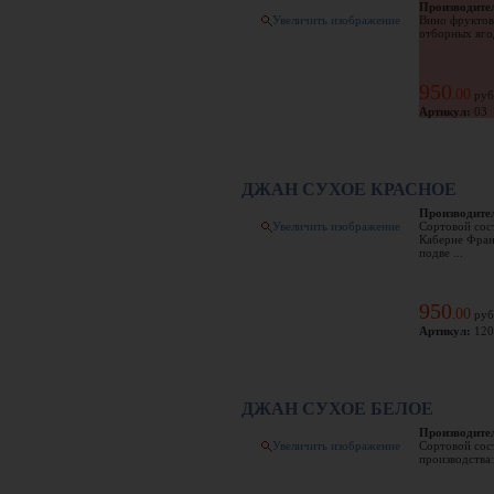
Производите
Увеличить изображение
Вино фруктов
отборных ягод
950
00
.
руб
Артикул:
03
ДЖАН СУХОЕ КРАСНОЕ
Производите
Увеличить изображение
Сортовой сос
Каберне Фран
подве ...
950
00
.
руб
Артикул:
120
ДЖАН СУХОЕ БЕЛОЕ
Производите
Увеличить изображение
Сортовой сос
производства: