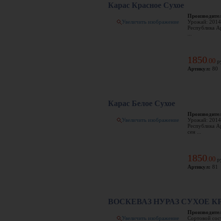
Карас Красное Сухое
Производите
Увеличить изображение
Урожай: 2014
Республика А
...
1850
00
.
р
Артикул:
80
Карас Белое Сухое
Производите
Увеличить изображение
Урожай: 2014
Республика А
сен ...
1850
00
.
р
Артикул:
81
ВОСКЕВАЗ НУРАЗ СУХОЕ К
Производите
Увеличить изображение
Сортовой сос