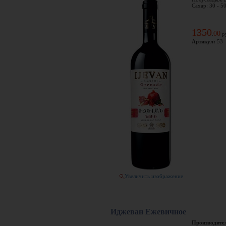
Сахар: 30 - 50
1350
00
.
р
Артикул:
53
Увеличить изображение
Иджеван Ежевичное
Производите