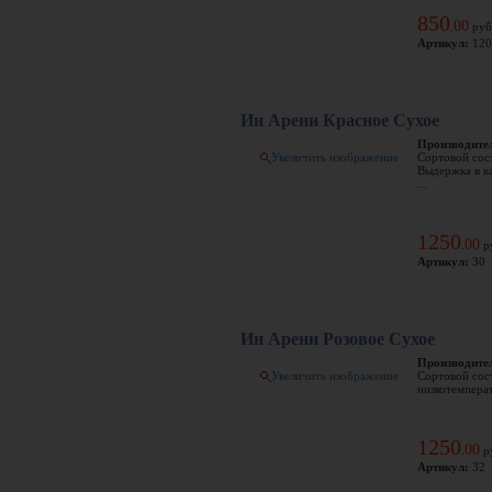
850
00
.
руб
Артикул:
120
Ин Арени Красное Сухое
Производите
Увеличить изображение
Сортовой сос
Выдержка в ка
...
1250
00
.
р
Артикул:
30
Ин Арени Розовое Сухое
Производите
Увеличить изображение
Сортовой сос
низкотемперат
1250
00
.
р
Артикул:
32