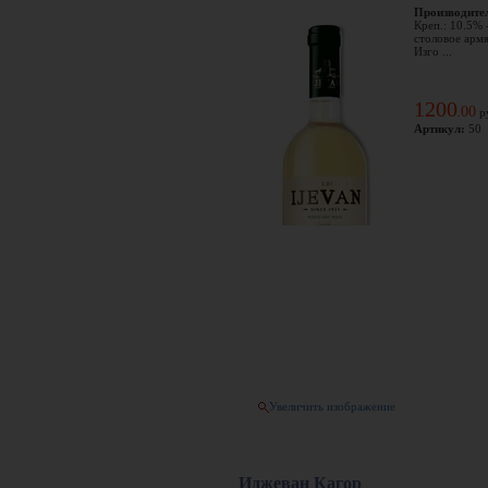
Производите
Креп.: 10.5% 
столовое армя
Изго ...
1200
00
.
р
Артикул:
50
Увеличить изображение
Иджеван Кагор