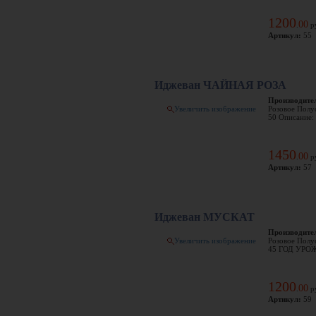
1200
00
.
р
Артикул:
55
Иджеван ЧАЙНАЯ РОЗА
Производите
Увеличить изображение
Розовое Полус
50 Описание: 
1450
00
.
р
Артикул:
57
Иджеван МУСКАТ
Производите
Увеличить изображение
Розовое Полус
45 ГОД УРОЖА
1200
00
.
р
Артикул:
59