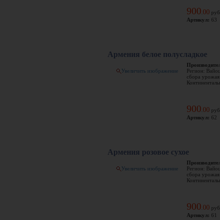
900
00
.
руб
Артикул:
63
Армения белое полусладкое
Производите
Увеличить изображение
Регион: Вайо
сбора урожая:
Континентальн
900
00
.
руб
Артикул:
62
Армения розовое сухое
Производите
Увеличить изображение
Регион: Вайо
сбора урожая:
Континентальн
900
00
.
руб
Артикул:
61