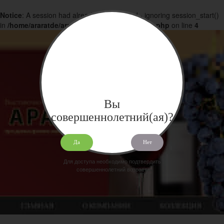
Notice
: A session had already been started - ignoring session_start()
in
/home/araratde/araratdeg.ru/docs/products.php
on line
4
Вы
совершеннолетний(ая)?
Да
Нет
Для доступа необходимо подтвердить
совершеннолетний возраст.