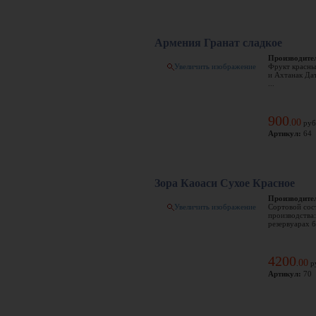
Армения Гранат сладкое
Производите
Увеличить изображение
Фрукт красны
и Ахтанак Дат
...
900
00
.
руб
Артикул:
64
Зора Каоаси Сухое Красное
Производите
Увеличить изображение
Сортовой сос
производства
резервуарах бе
4200
00
.
р
Артикул:
70