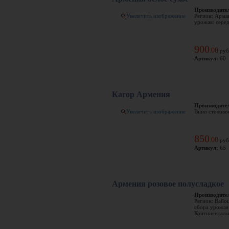
Производите
Увеличить изображение
Регион: Арма
урожая: серед
900
00
.
руб
Артикул:
60
Кагор Армения
Производите
Увеличить изображение
Вино столовое
850
00
.
руб
Артикул:
65
Армения розовое полусладкое
Производите
Регион: Вайо
сбора урожая:
Континентальн