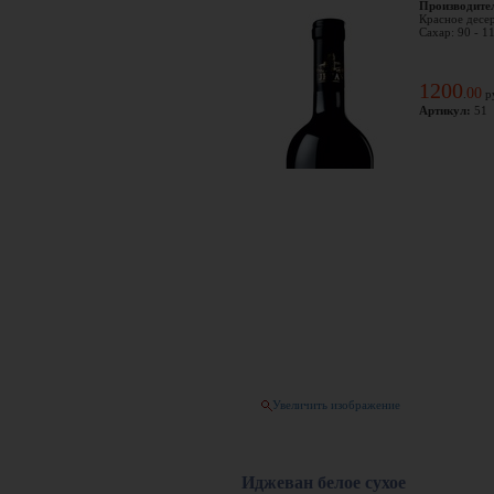
Производите
Красное десер
Сахар: 90 - 1
1200
00
.
р
Артикул:
51
Увеличить изображение
Иджеван белое сухое