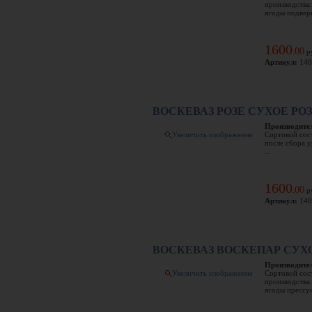
производства
ягоды подверг
1600
00
.
р
Артикул:
140
ВОСКЕВАЗ РОЗЕ СУХОЕ РО
Производите
Увеличить изображение
Сортовой сос
после сбора 
...
1600
00
.
р
Артикул:
140
ВОСКЕВАЗ ВОСКЕПАР СУХ
Производите
Увеличить изображение
Сортовой сос
производства
ягоды прессую