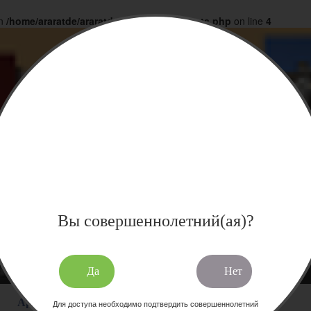
in
/home/araratde/araratdeg.ru/docs/products.php
on line
4
Вы совершеннолетний(ая)?
Да
Нет
Арени полусухое
Для доступа необходимо подтвердить совершеннолетний