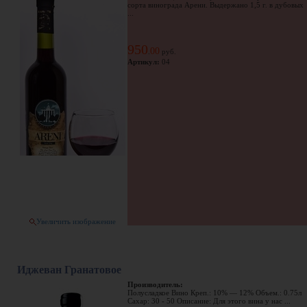
сорта винограда Арени. Выдержано 1,5 г. в дубовых
...
950
00
.
руб.
Артикул:
04
Увеличить изображение
Иджеван Гранатовое
Производитель:
Полусладкое Вино Креп.: 10% — 12% Объем.: 0.75л
Сахар: 30 - 50 Описание: Для этого вина у нас ...