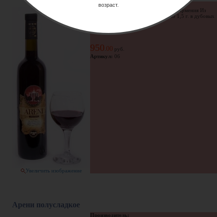
Производитель:
возраст.
Новая коллекция по заказу павильона Армения Из
сорта винограда Арени. Выдержано 1,5 г. в дубовых
...
950
00
.
руб.
Артикул:
06
Увеличить изображение
Арени полусладкое
Производитель: