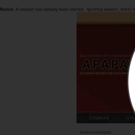
Notice
: A session had already been started - ignoring session_start() 
НАША КОЛЛЕКЦИЯ