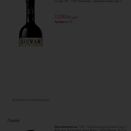
Сахар: 90 - 110 Описание: Ликёрное вино Ijeva ...
1200
00
.
руб.
Артикул:
52
Увеличить изображение
Гаяне
Производитель:
ЗАО "Иджеванский винный завод"
Красное десертное вино Креп.: 16% Объем.: 0.75л