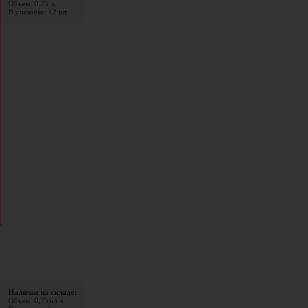
Объем: 0.75 л.
В упаковке: 12 шт.
Наличие на складе:
Объем: 0,75мл л.