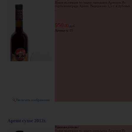
Новая коллекция по заказу павильона Армения Из
сорта винограда Арени. Выдержано 1,5 г. в дубовых
...
950
00
.
руб.
Артикул:
05
Увеличить изображение
Арени сухое 2012г.
Производитель:
Новая коллекция по заказу павильона Армения Из