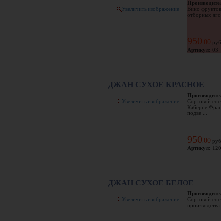
Производите
Увеличить изображение
Вино фруктов
отборных ягод
950
00
.
руб
Артикул:
03
ДЖАН СУХОЕ КРАСНОЕ
Производите
Увеличить изображение
Сортовой сос
Каберне Фран
подве ...
950
00
.
руб
Артикул:
120
ДЖАН СУХОЕ БЕЛОЕ
Производите
Увеличить изображение
Сортовой сос
производства: