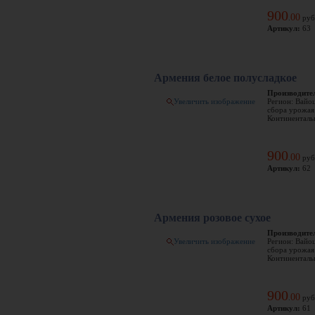
900
00
.
руб
Артикул:
63
Армения белое полусладкое
Производите
Увеличить изображение
Регион: Вайо
сбора урожая:
Континентальн
900
00
.
руб
Артикул:
62
Армения розовое сухое
Производите
Увеличить изображение
Регион: Вайо
сбора урожая:
Континентальн
900
00
.
руб
Артикул:
61