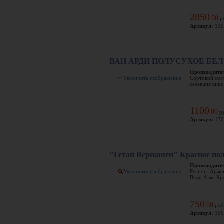
2850
00
.
р
Артикул:
130
ВАН АРДИ ПОЛУСУХОЕ БЕ
Производите
Увеличить изображение
Сортовой сос
селекция вино
1100
00
.
ру
Артикул:
130
"Гетап Вернашен" Красное по
Производите
Увеличить изображение
Регион: Арме
Веди Алко Кр
750
00
.
руб
Артикул:
150