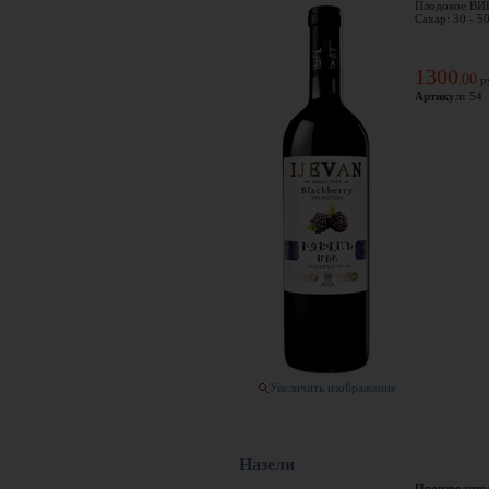
Плодовое ВИН
Сахар: 30 - 5
1300
00
.
р
Артикул:
54
Увеличить изображение
Назели
Производите