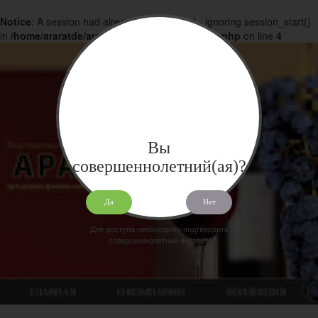
Notice
: A session had already been started - ignoring session_start()
in
/home/araratde/araratdeg.ru/docs/products.php
on line
4
Вы
совершеннолетний(ая)?
Да
Нет
Для доступа необходимо подтвердить
совершеннолетний возраст.