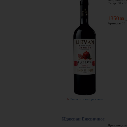
Сахар: 30 - 50
1350
00
.
р
Артикул:
53
Увеличить изображение
Иджеван Ежевичное
Производите