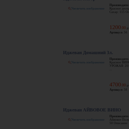
Производите
Увеличить изображение
Красное десер
Сахар: 115 Оп
1200
00
.
р
Артикул:
56
Иджеван Домашний 3л.
Производите
Увеличить изображение
Красное ВИНО
УРОЖАЯ: 2012
...
4700
00
.
р
Артикул:
58
Иджеван АЙВОВОЕ ВИНО
Производите
Увеличить изображение
Айвовое Полус
50 Описание: 