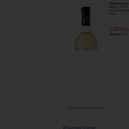
Производите
Креп.: 10.5% 
столовое армя
Изго ...
1200
00
.
р
Артикул:
50
Увеличить изображение
Иджеван Кагор