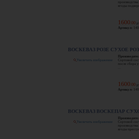
производства
ягоды подверг
1600
00
.
р
Артикул:
140
ВОСКЕВАЗ РОЗЕ СУХОЕ РО
Производите
Увеличить изображение
Сортовой сос
после сбора 
...
1600
00
.
р
Артикул:
140
ВОСКЕВАЗ ВОСКЕПАР СУХ
Производите
Увеличить изображение
Сортовой сос
производства
ягоды прессую