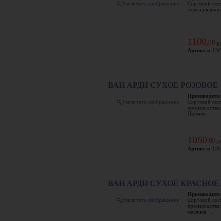
Увеличить изображение
Сортовой сос
селекция вин
...
1100
00
.
ру
Артикул:
130
ВАН АРДИ CУХОЕ РОЗОВОЕ
Производите
Увеличить изображение
Сортовой сос
производства:
Прямое ...
1050
00
.
р
Артикул:
130
ВАН АРДИ СУХОЕ КРАСНОЕ
Производите
Увеличить изображение
Сортовой сос
производства
месяцев. ...