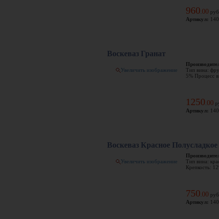
960
00
.
руб
Артикул:
140
Воскеваз Гранат
Производите
Увеличить изображение
Тип вина: фру
5% Процесс в
1250
00
.
р
Артикул:
140
Воскеваз Красное Полусладкое
Производите
Увеличить изображение
Тип вина: кра
Крепкость: 12
750
00
.
руб
Артикул:
140