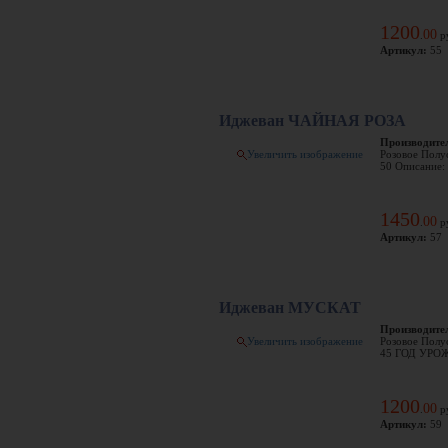
1200
00
.
р
Артикул:
55
Иджеван ЧАЙНАЯ РОЗА
Производите
Увеличить изображение
Розовое Полус
50 Описание: 
1450
00
.
р
Артикул:
57
Иджеван МУСКАТ
Производите
Увеличить изображение
Розовое Полус
45 ГОД УРОЖА
1200
00
.
р
Артикул:
59