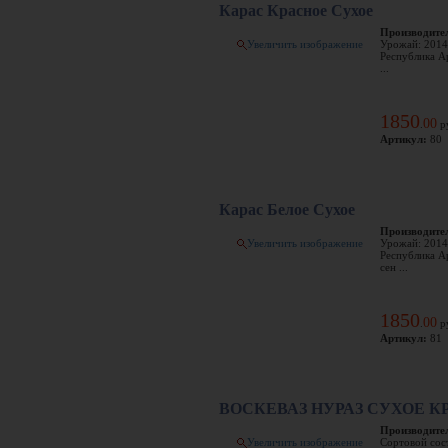
Карас Красное Сухое
Производите
Увеличить изображение
Урожай: 2014
Республика А
...
1850
00
.
р
Артикул:
80
Карас Белое Сухое
Производите
Увеличить изображение
Урожай: 2014
Республика А
сен ...
1850
00
.
р
Артикул:
81
ВОСКЕВАЗ НУРАЗ СУХОЕ К
Производите
Увеличить изображение
Сортовой сос