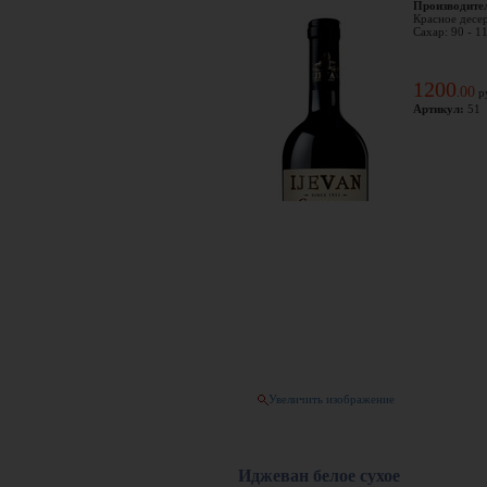
Производите
Красное десер
Сахар: 90 - 1
1200
00
.
р
Артикул:
51
Увеличить изображение
Иджеван белое сухое