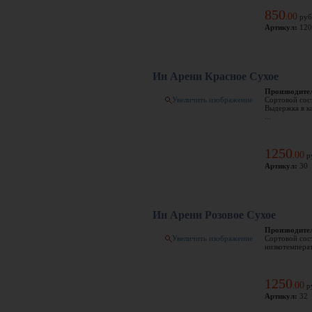
850
00
.
руб
Артикул:
120
Ин Арени Красное Сухое
Производите
Увеличить изображение
Сортовой сос
Выдержка в ка
...
1250
00
.
р
Артикул:
30
Ин Арени Розовое Сухое
Производите
Увеличить изображение
Сортовой сос
низкотемперат
1250
00
.
р
Артикул:
32