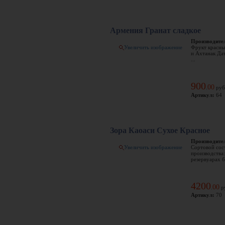
Армения Гранат сладкое
Производите
Увеличить изображение
Фрукт красны
и Ахтанак Дат
...
900
00
.
руб
Артикул:
64
Зора Каоаси Сухое Красное
Производите
Увеличить изображение
Сортовой сос
производства
резервуарах бе
4200
00
.
р
Артикул:
70