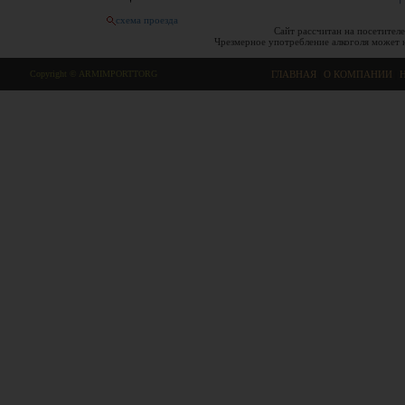
схема проезда
Сайт рассчитан на посетителе
Чрезмерное употребление алкоголя может 
Copyright © ARMIMPORTTORG
ГЛАВНАЯ
|
О КОМПАНИИ
|