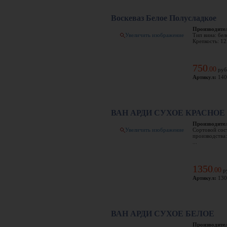
Воскеваз Белое Полусладкое
Производите
Увеличить изображение
Тип вина: бел
Крепкость: 12
750
00
.
руб
Артикул:
140
ВАН АРДИ СУХОЕ КРАСНОЕ
Производите
Увеличить изображение
Сортовой сост
производства:
...
1350
00
.
р
Артикул:
130
ВАН АРДИ СУХОЕ БЕЛОЕ
Производите