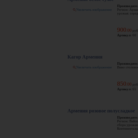
Производите
Увеличить изображение
Регион: Арма
урожая: серед
900
00
.
руб
Артикул:
60
Кагор Армения
Производите
Увеличить изображение
Вино столовое
850
00
.
руб
Артикул:
65
Армения розовое полусладкое
Производите
Регион: Вайо
сбора урожая:
Континентальн