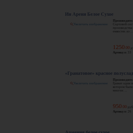
Ин Арени Белое Сухое
Производите
Увеличить изображение
Сортовой сос
производства
емкостях из ...
1250
00
.
р
Артикул:
33
«Гранатовое» красное полусла
Производите
Увеличить изображение
Гранат один 
котором были
многих ...
950
00
.
руб
Артикул:
26
Армения белое сухое