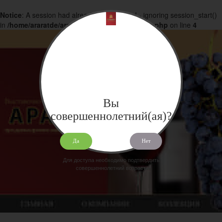
Notice
: A session had already been started - ignoring session_start()
in
/home/araratde/araratdeg.ru/docs/products.php
on line
4
Вы
совершеннолетний(ая)?
Да
Нет
Для доступа необходимо подтвердить
совершеннолетний возраст.