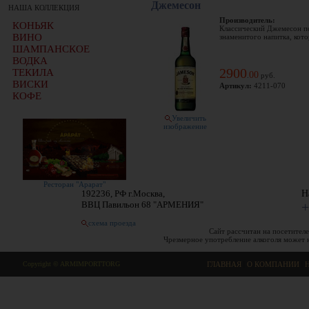
Джемесон
НАША КОЛЛЕКЦИЯ
Производитель:
КОНЬЯК
Классический Джемесон по
ВИНО
знаменитого напитка, кото
ШАМПАНСКОЕ
ВОДКА
2900
ТЕКИЛА
00
.
руб.
ВИСКИ
Артикул:
4211-070
КОФЕ
Увеличить
изображение
Ресторан "Арарат"
192236, РФ г.Москва,
Н
ВВЦ Павильон 68 "АРМЕНИЯ"
+
схема проезда
Сайт рассчитан на посетителе
Чрезмерное употребление алкоголя может 
Copyright © ARMIMPORTTORG
ГЛАВНАЯ
|
О КОМПАНИИ
|