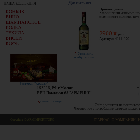
Джемесон
НАША КОЛЛЕКЦИЯ
Производитель:
КОНЬЯК
Классический Джемесон по
ВИНО
знаменитого напитка, кото
ШАМПАНСКОЕ
ВОДКА
2900
ТЕКИЛА
00
.
руб.
ВИСКИ
Артикул:
4211-070
КОФЕ
Увеличить
изображение
Ресторан "Арарат"
192236, РФ г.Москва,
Н
ВВЦ Павильон 68 "АРМЕНИЯ"
+
схема проезда
Сайт рассчитан на посетителе
Чрезмерное употребление алкоголя может 
Copyright © ARMIMPORTTORG
ГЛАВНАЯ
|
О КОМПАНИИ
|