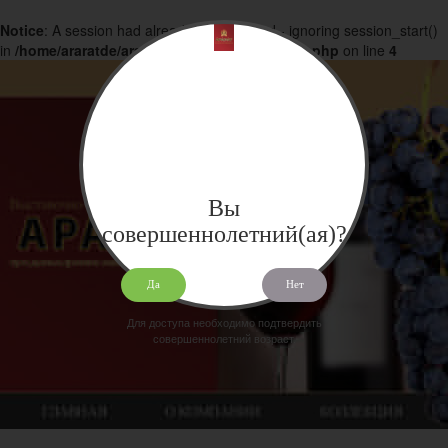
Notice
: A session had already been started - ignoring session_start()
in
/home/araratde/araratdeg.ru/docs/products.php
on line
4
Вы
совершеннолетний(ая)?
Да
Нет
Для доступа необходимо подтвердить
совершеннолетний возраст.