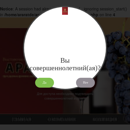
Notice
: A session had already been started - ignoring session_start()
in
/home/araratde/araratdeg.ru/docs/products.php
on line
4
Вы
совершеннолетний(ая)?
Да
Нет
Для доступа необходимо подтвердить
совершеннолетний возраст.