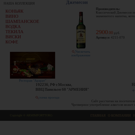
Джемесон
НАША КОЛЛЕКЦИЯ
Производитель:
КОНЬЯК
Классический Джемесон по
ВИНО
знаменитого напитка, кото
ШАМПАНСКОЕ
ВОДКА
2900
ТЕКИЛА
00
.
руб.
ВИСКИ
Артикул:
4211-070
КОФЕ
Увеличить
изображение
Ресторан "Арарат"
192236, РФ г.Москва,
Н
ВВЦ Павильон 68 "АРМЕНИЯ"
+
схема проезда
Сайт рассчитан на посетителе
Чрезмерное употребление алкоголя может 
Copyright © ARMIMPORTTORG
ГЛАВНАЯ
|
О КОМПАНИИ
|