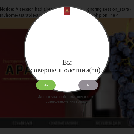
Notice
: A session had already been started - ignoring session_start()
in
/home/araratde/araratdeg.ru/docs/products.php
on line
4
Вы
совершеннолетний(ая)?
Да
Нет
Для доступа необходимо подтвердить
совершеннолетний возраст.