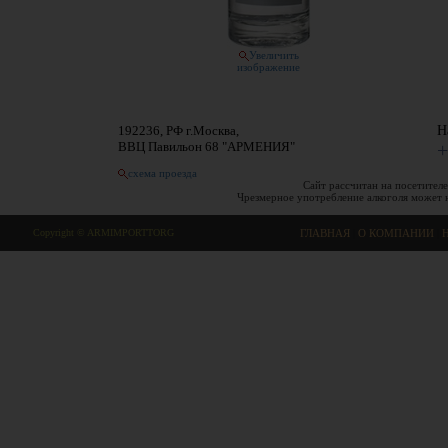
Увеличить
изображение
192236, РФ г.Москва,
Н
ВВЦ Павильон 68 "АРМЕНИЯ"
+
схема проезда
Сайт рассчитан на посетителе
Чрезмерное употребление алкоголя может 
Copyright © ARMIMPORTTORG
ГЛАВНАЯ
|
О КОМПАНИИ
|