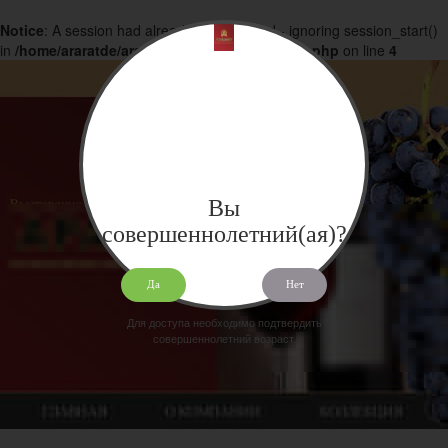
Notice
: A session had already been started - ignoring session_start()
in
/home/araratde/araratdeg.ru/docs/products.php
on line
4
Вы
совершеннолетний(ая)?
Да
Нет
Для доступа необходимо подтвердить
совершеннолетний возраст.