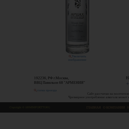
Увеличить
изображение
192236, РФ г.Москва,
Н
ВВЦ Павильон 68 "АРМЕНИЯ"
+
схема проезда
Сайт рассчитан на посетителе
Чрезмерное употребление алкоголя может 
Copyright © ARMIMPORTTORG
ГЛАВНАЯ
|
О КОМПАНИИ
|