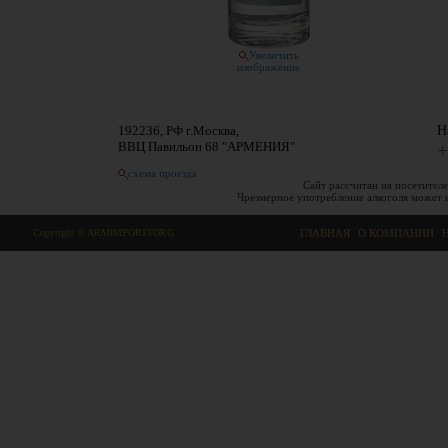
Увеличить
изображение
192236, РФ г.Москва,
Н
ВВЦ Павильон 68 "АРМЕНИЯ"
+
схема проезда
Сайт рассчитан на посетителе
Чрезмерное употребление алкоголя может 
Copyright © ARMIMPORTTORG
ГЛАВНАЯ
|
О КОМПАНИИ
|