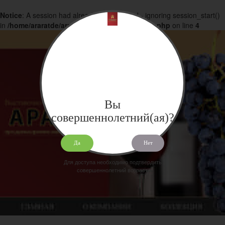
Notice
: A session had already been started - ignoring session_start()
in
/home/araratde/araratdeg.ru/docs/products.php
on line
4
Вы
совершеннолетний(ая)?
Да
Нет
Для доступа необходимо подтвердить
совершеннолетний возраст.