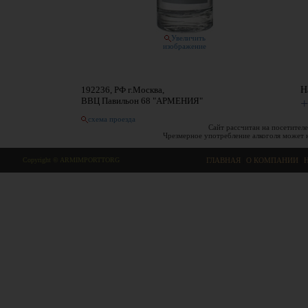
Увеличить
изображение
192236, РФ г.Москва,
Н
ВВЦ Павильон 68 "АРМЕНИЯ"
+
схема проезда
Сайт рассчитан на посетителе
Чрезмерное употребление алкоголя может 
Copyright © ARMIMPORTTORG
ГЛАВНАЯ
|
О КОМПАНИИ
|