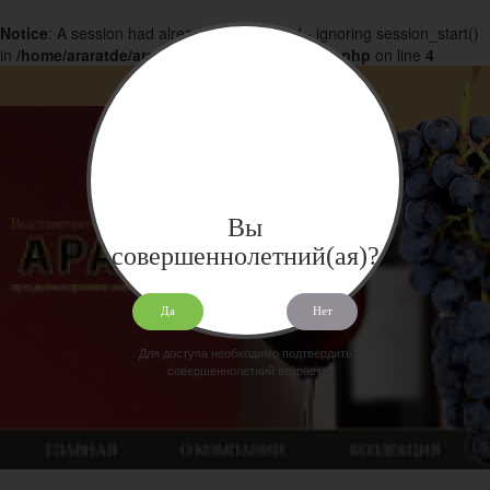
Notice
: A session had already been started - ignoring session_start()
in
/home/araratde/araratdeg.ru/docs/products.php
on line
4
Вы
совершеннолетний(ая)?
Да
Нет
Для доступа необходимо подтвердить
совершеннолетний возраст.