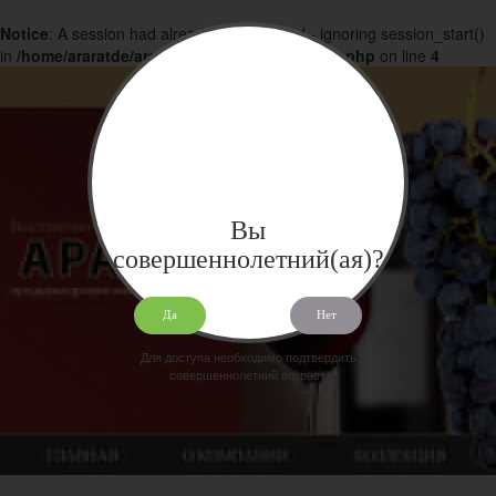
Notice
: A session had already been started - ignoring session_start()
in
/home/araratde/araratdeg.ru/docs/products.php
on line
4
Вы
совершеннолетний(ая)?
Да
Нет
Для доступа необходимо подтвердить
совершеннолетний возраст.