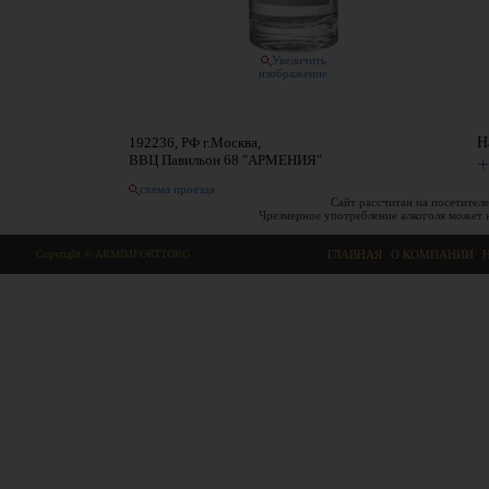
Увеличить
изображение
192236, РФ г.Москва,
Н
ВВЦ Павильон 68 "АРМЕНИЯ"
+
схема проезда
Сайт рассчитан на посетителе
Чрезмерное употребление алкоголя может 
Copyright © ARMIMPORTTORG
ГЛАВНАЯ
|
О КОМПАНИИ
|