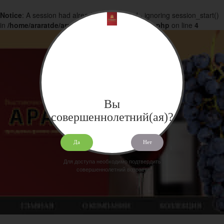
Notice
: A session had already been started - ignoring session_start()
in
/home/araratde/araratdeg.ru/docs/products.php
on line
4
Вы
совершеннолетний(ая)?
Да
Нет
Для доступа необходимо подтвердить
совершеннолетний возраст.