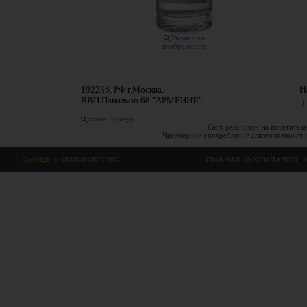
Увеличить
изображение
192236, РФ г.Москва,
Н
ВВЦ Павильон 68 "АРМЕНИЯ"
+
схема проезда
Сайт рассчитан на посетителе
Чрезмерное употребление алкоголя может 
Copyright © ARMIMPORTTORG
ГЛАВНАЯ
|
О КОМПАНИИ
|