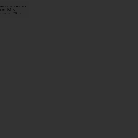
личие на складе:
ем: 0,5 л.
паковке: 20 шт.