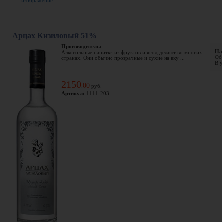
изображение
Арцах Кизиловый 51%
Производитель:
На
Алкогольные напитки из фруктов и ягод делают во многих
Объ
странах. Они обычно прозрачные и сухие на вку ...
В у
2150
00
.
руб.
Артикул:
1111-203