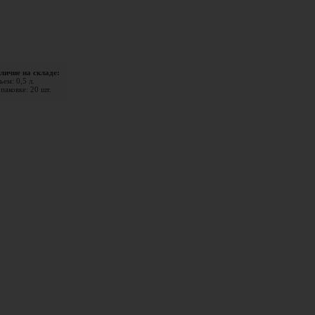
личие на складе:
ем: 0,5 л.
паковке: 20 шт.