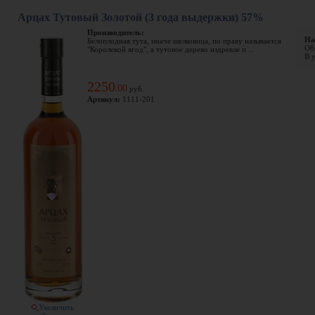
Арцах Тутовый Золотой (3 года выдержки) 57%
Производитель:
На
Белоплодная тута, иначе шелковица, по праву называется
Объ
"Королевой ягод", а тутовое дерево издревле п ...
В у
2250
00
.
руб.
Артикул:
1111-201
Увеличить