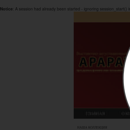
Notice
: A session had already been started - ignoring session_start() 
НАША КОЛЛЕКЦИЯ