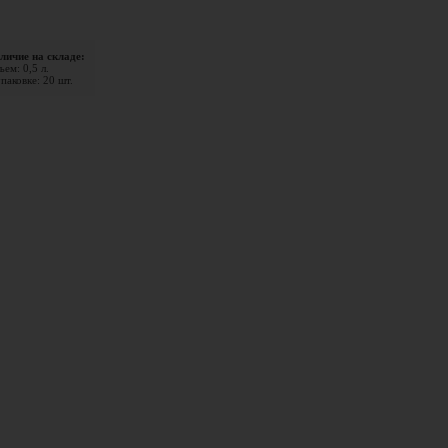
личие на складе:
ем: 0,5 л.
паковке: 20 шт.