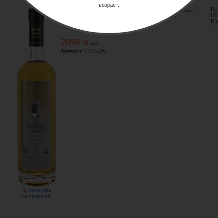
Производитель:
возраст.
На
Белоплодная тута, иначе шелковица, по праву называется
Объ
"Королевой ягод", а тутовое дерево издревле п ...
В у
2050
00
.
руб.
Артикул:
1111-202
Увеличить
изображение