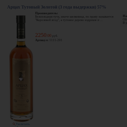
Арцах Тутовый Золотой (3 года выдержки) 57%
Производитель:
На
Белоплодная тута, иначе шелковица, по праву называется
Объ
"Королевой ягод", а тутовое дерево издревле п ...
В у
2250
00
.
руб.
Артикул:
1111-201
Увеличить