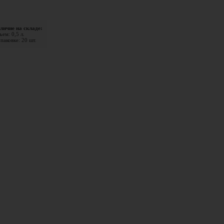
личие на складе:
ем: 0,5 л.
паковке: 20 шт.