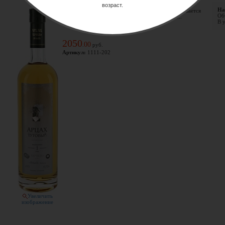
Производитель:
возраст.
На
Белоплодная тута, иначе шелковица, по праву называется
Объ
"Королевой ягод", а тутовое дерево издревле п ...
В у
2050
00
.
руб.
Артикул:
1111-202
Увеличить
изображение