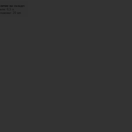
личие на складе:
ем: 0,5 л.
паковке: 20 шт.