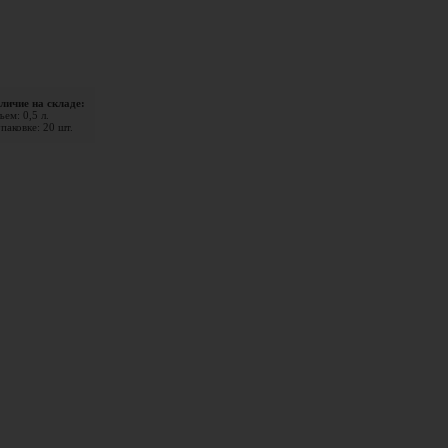
личие на складе:
ем: 0,5 л.
паковке: 20 шт.