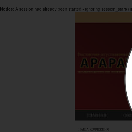
Notice
: A session had already been started - ignoring session_start() 
НАША КОЛЛЕКЦИЯ