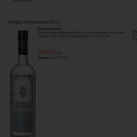
изображение
Арцах Кизиловый 51%
Производитель:
На
Алкогольные напитки из фруктов и ягод делают во многих
Объ
странах. Они обычно прозрачные и сухие на вку ...
В у
2150
00
.
руб.
Артикул:
1111-203