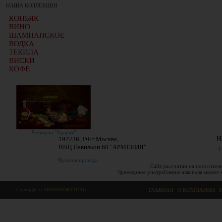
НАША КОЛЛЕКЦИЯ
КОНЬЯК
ВИНО
ШАМПАНСКОЕ
ВОДКА
ТЕКИЛА
ВИСКИ
КОФЕ
Ресторан "Арарат"
192236, РФ г.Москва,
Н
ВВЦ Павильон 68 "АРМЕНИЯ"
+
схема проезда
Сайт рассчитан на посетителе
Чрезмерное употребление алкоголя может 
Copyright © ARMIMPORTTORG
ГЛАВНАЯ
|
О КОМПАНИИ
|