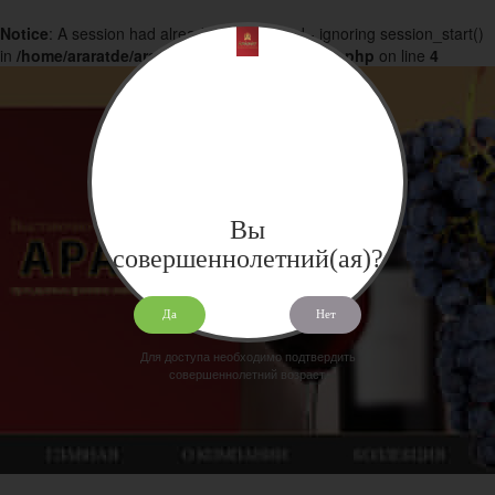
Notice
: A session had already been started - ignoring session_start()
in
/home/araratde/araratdeg.ru/docs/products.php
on line
4
Вы
совершеннолетний(ая)?
Да
Нет
Для доступа необходимо подтвердить
совершеннолетний возраст.