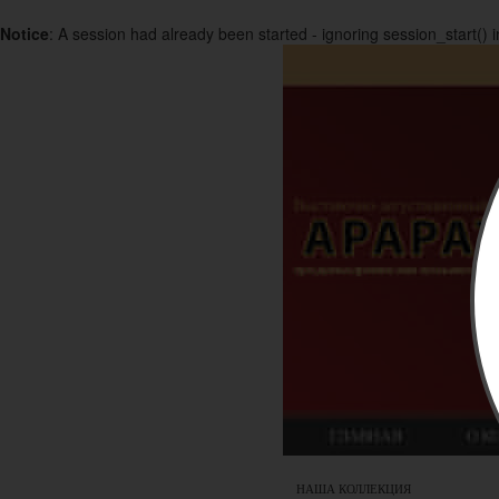
Notice
: A session had already been started - ignoring session_start() 
НАША КОЛЛЕКЦИЯ