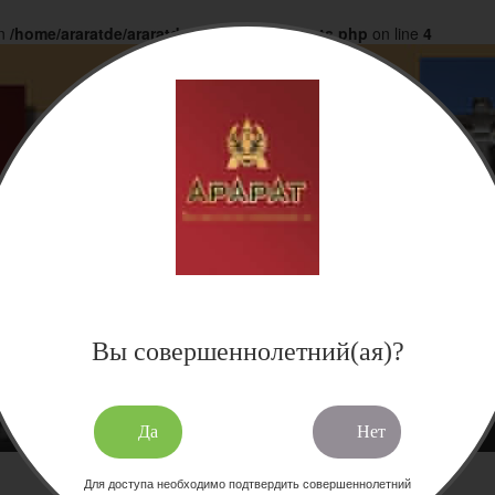
in
/home/araratde/araratdeg.ru/docs/products.php
on line
4
Вы совершеннолетний(ая)?
Да
Нет
Для доступа необходимо подтвердить совершеннолетний