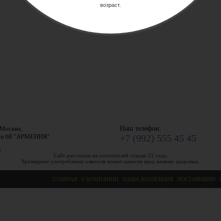
возраст.
.Москва,
Наш телефон:
он 68 "АРМЕНИЯ"
+7 (992) 555 45 45
а
Сайт рассчитан на посетителей старше 21 года.
Чрезмерное употребление алкоголя может нанести вред вашему здоровью.
ГЛАВНАЯ
|
О КОМПАНИИ
|
НАША КОЛЛЕКЦИЯ
|
ПОСТАВЩИКИ
|