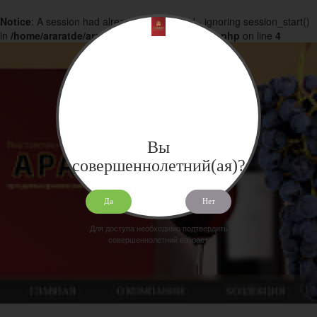
Notice
: A session had already been started - ignoring session_start()
in
/home/araratde/araratdeg.ru/docs/products.php
on line
4
Вы
совершеннолетний(ая)?
Да
Нет
Для доступа необходимо подтвердить
совершеннолетний возраст.