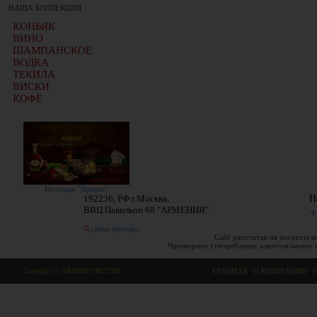
НАША КОЛЛЕКЦИЯ
КОНЬЯК
ВИНО
ШАМПАНСКОЕ
ВОДКА
ТЕКИЛА
ВИСКИ
КОФЕ
Ресторан "Арарат"
192236, РФ г.Москва,
Н
ВВЦ Павильон 68 "АРМЕНИЯ"
+
схема проезда
Сайт рассчитан на посетителе
Чрезмерное употребление алкоголя может 
Copyright © ARMIMPORTTORG
ГЛАВНАЯ
|
О КОМПАНИИ
|