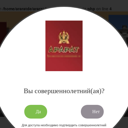
in
/home/araratde/araratdeg.ru/docs/products.php
on line
4
Вы совершеннолетний(ая)?
Да
Нет
Для доступа необходимо подтвердить совершеннолетний