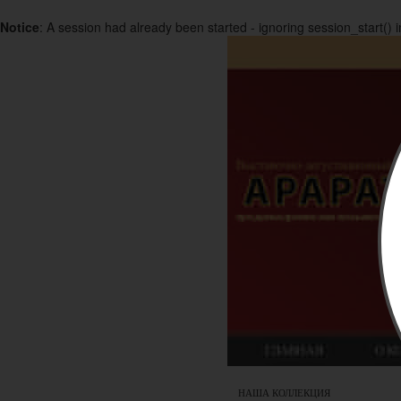
Notice
: A session had already been started - ignoring session_start() 
НАША КОЛЛЕКЦИЯ