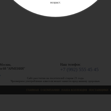
возраст.
.Москва,
Наш телефон:
он 68 "АРМЕНИЯ"
+7 (992) 555 45 45
а
Сайт рассчитан на посетителей старше 21 года.
Чрезмерное употребление алкоголя может нанести вред вашему здоровью.
ГЛАВНАЯ
|
О КОМПАНИИ
|
НАША КОЛЛЕКЦИЯ
|
ПОСТАВЩИКИ
|