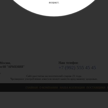
возраст.
.Москва,
Наш телефон:
он 68 "АРМЕНИЯ"
+7 (992) 555 45 45
а
Сайт рассчитан на посетителей старше 21 года.
Чрезмерное употребление алкоголя может нанести вред вашему здоровью.
ГЛАВНАЯ
|
О КОМПАНИИ
|
НАША КОЛЛЕКЦИЯ
|
ПОСТАВЩИКИ
|