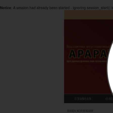
Notice
: A session had already been started - ignoring session_start() 
НАША КОЛЛЕКЦИЯ