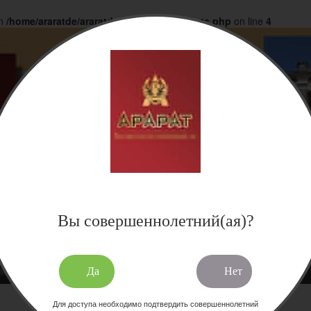
in
/home/araratde/araratdeg.ru/docs/products.php
on line
4
Вы совершеннолетний(ая)?
Да
Нет
Для доступа необходимо подтвердить совершеннолетний