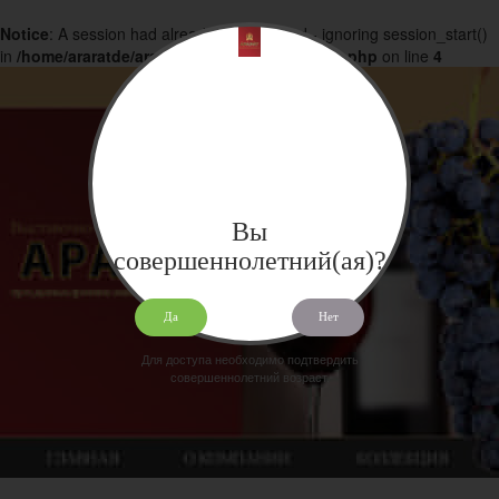
Notice
: A session had already been started - ignoring session_start()
in
/home/araratde/araratdeg.ru/docs/products.php
on line
4
Вы
совершеннолетний(ая)?
Да
Нет
Для доступа необходимо подтвердить
совершеннолетний возраст.