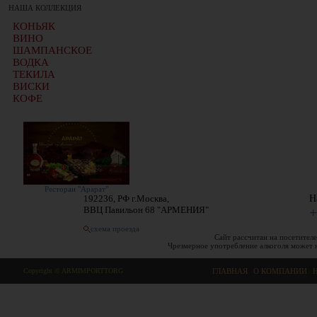
НАША КОЛЛЕКЦИЯ
КОНЬЯК
ВИНО
ШАМПАНСКОЕ
ВОДКА
ТЕКИЛА
ВИСКИ
КОФЕ
Ресторан "Арарат"
192236, РФ г.Москва,
Н
ВВЦ Павильон 68 "АРМЕНИЯ"
+
схема проезда
Сайт рассчитан на посетителе
Чрезмерное употребление алкоголя может 
Copyright © ARMIMPORTTORG
ГЛАВНАЯ
|
О КОМПАНИИ
|