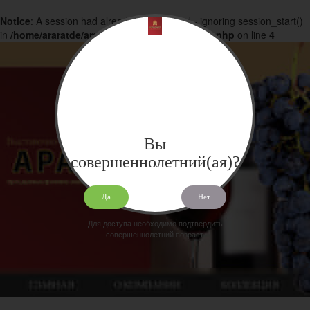
Notice
: A session had already been started - ignoring session_start()
in
/home/araratde/araratdeg.ru/docs/products.php
on line
4
Вы
совершеннолетний(ая)?
Да
Нет
Для доступа необходимо подтвердить
совершеннолетний возраст.