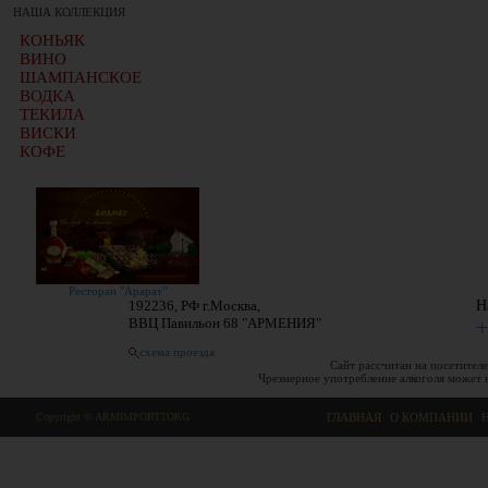
НАША КОЛЛЕКЦИЯ
КОНЬЯК
ВИНО
ШАМПАНСКОЕ
ВОДКА
ТЕКИЛА
ВИСКИ
КОФЕ
Ресторан "Арарат"
192236, РФ г.Москва,
Н
ВВЦ Павильон 68 "АРМЕНИЯ"
+
схема проезда
Сайт рассчитан на посетителе
Чрезмерное употребление алкоголя может 
Copyright © ARMIMPORTTORG
ГЛАВНАЯ
|
О КОМПАНИИ
|