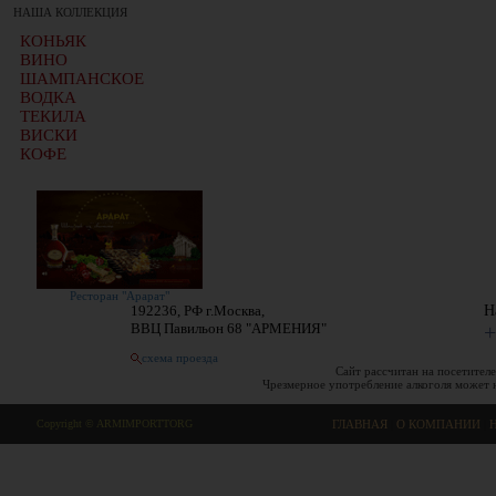
НАША КОЛЛЕКЦИЯ
КОНЬЯК
ВИНО
ШАМПАНСКОЕ
ВОДКА
ТЕКИЛА
ВИСКИ
КОФЕ
Ресторан "Арарат"
192236, РФ г.Москва,
Н
ВВЦ Павильон 68 "АРМЕНИЯ"
+
схема проезда
Сайт рассчитан на посетителе
Чрезмерное употребление алкоголя может 
Copyright © ARMIMPORTTORG
ГЛАВНАЯ
|
О КОМПАНИИ
|