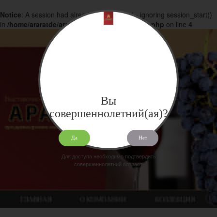
Notice
: A session had already been started - ignoring session_start()
in
/home/araratde/araratdeg.ru/docs/products.php
on line
4
Вы
совершеннолетний(ая)?
Да
Нет
Для доступа необходимо подтвердить
совершеннолетний возраст.