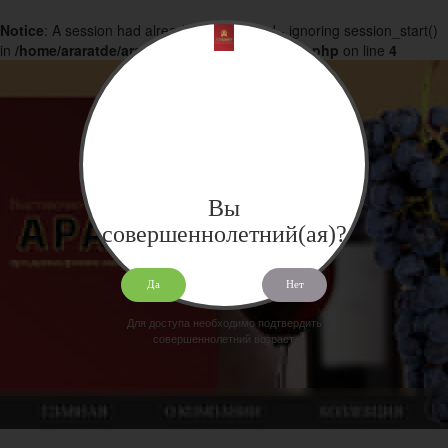
Notice
: A session had already been started - ignoring session_start()
in
/home/araratde/araratdeg.ru/docs/products.php
on line
4
Вы
совершеннолетний(ая)?
Да
Нет
Для доступа необходимо подтвердить
совершеннолетний возраст.