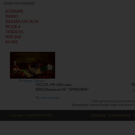
НАША КОЛЛЕКЦИЯ
КОНЬЯК
ВИНО
ШАМПАНСКОЕ
ВОДКА
ТЕКИЛА
ВИСКИ
КОФЕ
Ресторан "Арарат"
192236, РФ г.Москва,
Н
ВВЦ Павильон 68 "АРМЕНИЯ"
+
схема проезда
Сайт рассчитан на посетителе
Чрезмерное употребление алкоголя может 
Copyright © ARMIMPORTTORG
ГЛАВНАЯ
|
О КОМПАНИИ
|