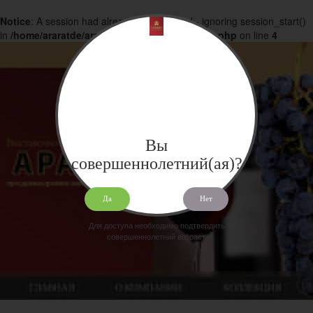
Notice
: A session had already been started - ignoring session_start()
in
/home/araratde/araratdeg.ru/docs/products.php
on line
4
Вы
совершеннолетний(ая)?
Да
Нет
Для доступа необходимо подтвердить
совершеннолетний возраст.