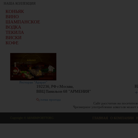
НАША КОЛЛЕКЦИЯ
КОНЬЯК
ВИНО
ШАМПАНСКОЕ
ВОДКА
ТЕКИЛА
ВИСКИ
КОФЕ
Ресторан "Арарат"
192236, РФ г.Москва,
Н
ВВЦ Павильон 68 "АРМЕНИЯ"
+
схема проезда
Сайт рассчитан на посетителе
Чрезмерное употребление алкоголя может 
Copyright © ARMIMPORTTORG
ГЛАВНАЯ
|
О КОМПАНИИ
|