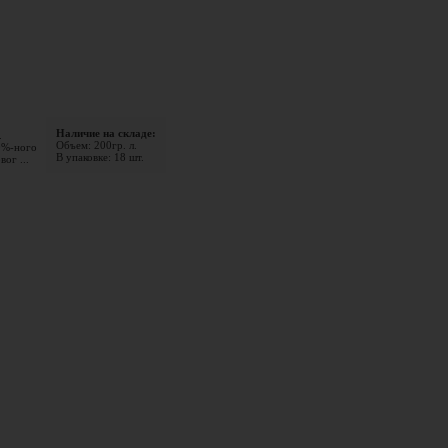
Наличие на складе:
.
Объем: 200гр. л.
0%-ного
В упаковке: 18 шт.
ог ...