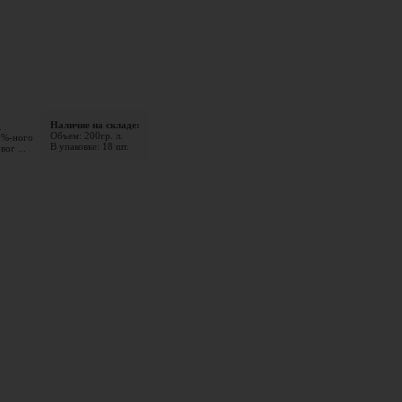
Наличие на складе:
.
Объем: 200гр. л.
0%-ного
В упаковке: 18 шт.
ог ...