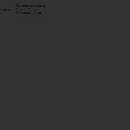
Наличие на складе:
.
Объем: 200гр. л.
0%-ного
В упаковке: 18 шт.
ог ...