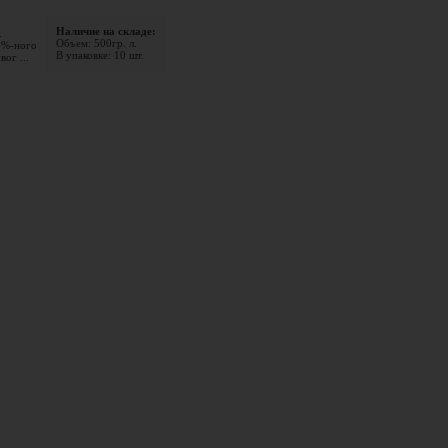
Наличие на складе:
.
Объем: 500гр. л.
0%-ного
В упаковке: 10 шт.
ог ...