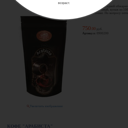
Производитель:
возраст.
Кофе молотый, средней обжарки
Свежеобжаренный, купаж из 10
сорта Арабики. По вопросу оптов
750
00
.
руб.
Артикул:
0900200
Увеличить изображение
КОФЕ "АРАБИСТА"