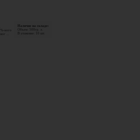
Наличие на складе:
.
Объем: 500гр. л.
0%-ного
В упаковке: 10 шт.
ог ...