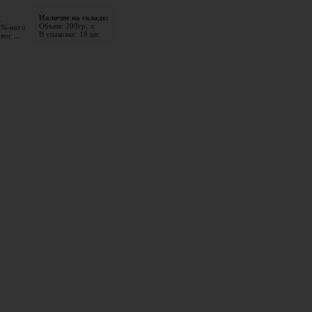
Наличие на складе:
.
Объем: 200гр. л.
0%-ного
В упаковке: 18 шт.
ог ...