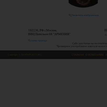
Увеличить изображение
192236, РФ г.Москва,
Н
ВВЦ Павильон 68 "АРМЕНИЯ"
+
схема проезда
Сайт рассчитан на посетителе
Чрезмерное употребление алкоголя может 
Copyright © ARMIMPORTTORG
ГЛАВНАЯ
|
О КОМПАНИИ
|