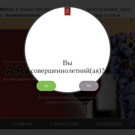
Notice
: A session had already been started - ignoring session_start()
in
/home/araratde/araratdeg.ru/docs/products.php
on line
4
Вы
совершеннолетний(ая)?
Да
Нет
Для доступа необходимо подтвердить
совершеннолетний возраст.