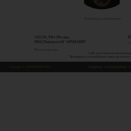
Увеличить изображение
192236, РФ г.Москва,
Н
ВВЦ Павильон 68 "АРМЕНИЯ"
+
схема проезда
Сайт рассчитан на посетителе
Чрезмерное употребление алкоголя может 
Copyright © ARMIMPORTTORG
ГЛАВНАЯ
|
О КОМПАНИИ
|