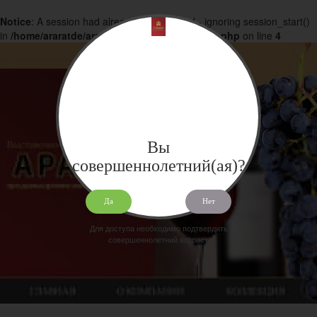
Notice
: A session had already been started - ignoring session_start()
in
/home/araratde/araratdeg.ru/docs/products.php
on line
4
Вы
совершеннолетний(ая)?
Да
Нет
Для доступа необходимо подтвердить
совершеннолетний возраст.