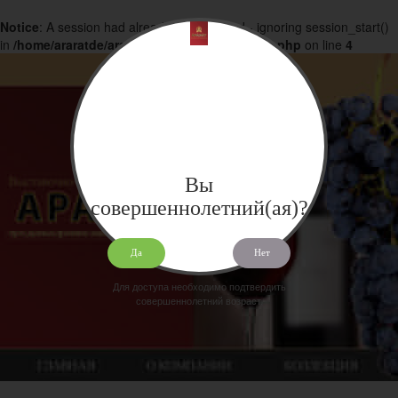
Notice
: A session had already been started - ignoring session_start()
in
/home/araratde/araratdeg.ru/docs/products.php
on line
4
Вы
совершеннолетний(ая)?
Да
Нет
Для доступа необходимо подтвердить
совершеннолетний возраст.