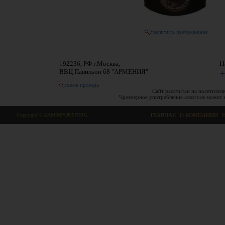
Увеличить изображение
192236, РФ г.Москва,
Н
ВВЦ Павильон 68 "АРМЕНИЯ"
+
схема проезда
Сайт рассчитан на посетителе
Чрезмерное употребление алкоголя может 
Copyright © ARMIMPORTTORG
ГЛАВНАЯ
|
О КОМПАНИИ
|