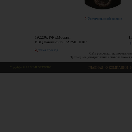
Увеличить изображение
192236, РФ г.Москва,
Н
ВВЦ Павильон 68 "АРМЕНИЯ"
+
схема проезда
Сайт рассчитан на посетителе
Чрезмерное употребление алкоголя может 
Copyright © ARMIMPORTTORG
ГЛАВНАЯ
|
О КОМПАНИИ
|