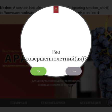
Notice
: A session had already been started - ignoring session_start()
in
/home/araratde/araratdeg.ru/docs/products.php
on line
4
Вы
совершеннолетний(ая)?
Да
Нет
Для доступа необходимо подтвердить
совершеннолетний возраст.