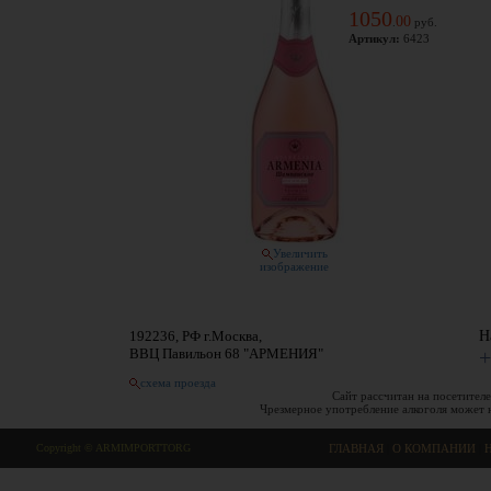
1050
00
.
руб.
Артикул:
6423
Увеличить
изображение
192236, РФ г.Москва,
Н
ВВЦ Павильон 68 "АРМЕНИЯ"
+
схема проезда
Сайт рассчитан на посетителе
Чрезмерное употребление алкоголя может 
Copyright © ARMIMPORTTORG
ГЛАВНАЯ
|
О КОМПАНИИ
|