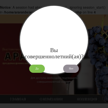
Notice
: A session had already been started - ignoring session_start()
in
/home/araratde/araratdeg.ru/docs/products.php
on line
4
Вы
совершеннолетний(ая)?
Да
Нет
Для доступа необходимо подтвердить
совершеннолетний возраст.