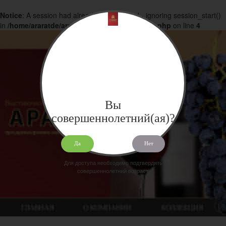
Notice
: A session had already been started - ignoring session_start()
in
/home/araratde/araratdeg.ru/docs/products.php
on line
4
Вы
совершеннолетний(ая)?
Да
Нет
Для доступа необходимо подтвердить
совершеннолетний возраст.