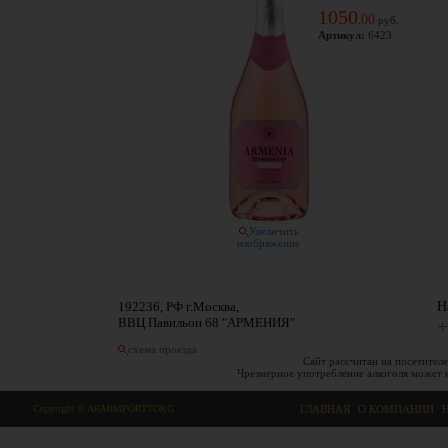
1050
00
.
руб.
Артикул:
6423
Увеличить
изображение
192236, РФ г.Москва,
Н
ВВЦ Павильон 68 "АРМЕНИЯ"
+
схема проезда
Сайт рассчитан на посетителе
Чрезмерное употребление алкоголя может 
Copyright © ARMIMPORTTORG
ГЛАВНАЯ
|
О КОМПАНИИ
|