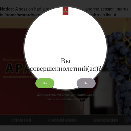
Notice
: A session had already been started - ignoring session_start()
in
/home/araratde/araratdeg.ru/docs/products.php
on line
4
Вы
совершеннолетний(ая)?
Да
Нет
Для доступа необходимо подтвердить
совершеннолетний возраст.