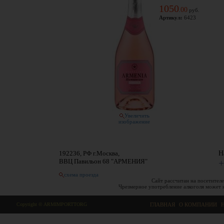
1050
00
.
руб.
Артикул:
6423
Увеличить
изображение
192236, РФ г.Москва,
Н
ВВЦ Павильон 68 "АРМЕНИЯ"
+
схема проезда
Сайт рассчитан на посетителе
Чрезмерное употребление алкоголя может 
Copyright © ARMIMPORTTORG
ГЛАВНАЯ
|
О КОМПАНИИ
|