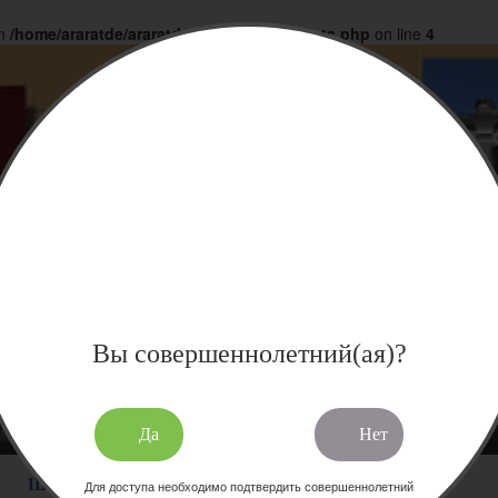
in
/home/araratde/araratdeg.ru/docs/products.php
on line
4
Вы совершеннолетний(ая)?
Да
Нет
Шампанское Армения, Брют
Для доступа необходимо подтвердить совершеннолетний