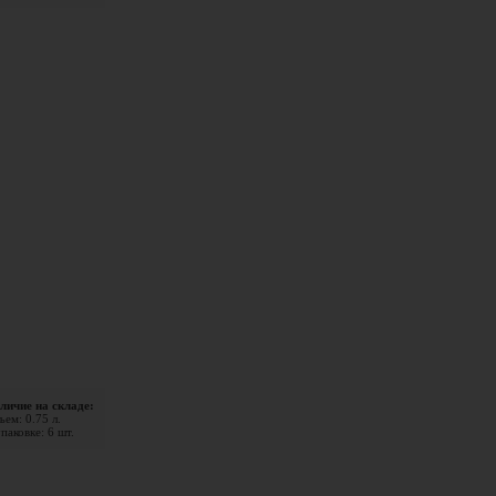
личие на складе:
ем: 0.75 л.
паковке: 6 шт.