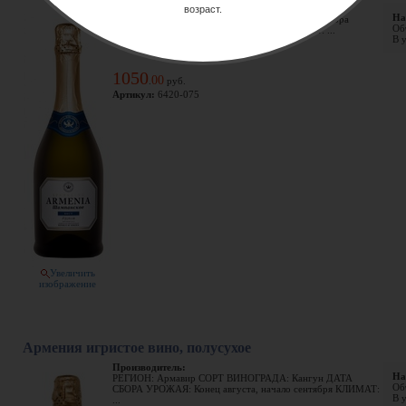
Производитель:
возраст.
На
Регион: Армавир Сорт винограда: Кангун Дата сбора
Объ
урожая: конец августа, начало сентября Климат: ...
В у
1050
00
.
руб.
Артикул:
6420-075
Увеличить
изображение
Армения игристое вино, полусухое
Производитель:
На
РЕГИОН: Армавир СОРТ ВИНОГРАДА: Кангун ДАТА
Объ
СБОРА УРОЖАЯ: Конец августа, начало сентября КЛИМАТ:
В у
...