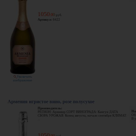
1050
00
.
руб.
Артикул:
6422
Увеличить
изображение
Армения игристое вино, розе полусухое
Производитель:
На
РЕГИОН: Армавир СОРТ ВИНОГРАДА: Кангун ДАТА
Объ
СБОРА УРОЖАЯ: Конец августа, начало сентября КЛИМАТ:
В у
...
1050
00