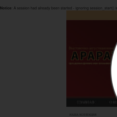
Notice
: A session had already been started - ignoring session_start() 
НАША КОЛЛЕКЦИЯ