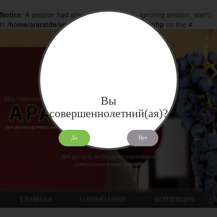
Notice
: A session had already been started - ignoring session_start()
in
/home/araratde/araratdeg.ru/docs/products.php
on line
4
Вы
совершеннолетний(ая)?
Да
Нет
Для доступа необходимо подтвердить
совершеннолетний возраст.