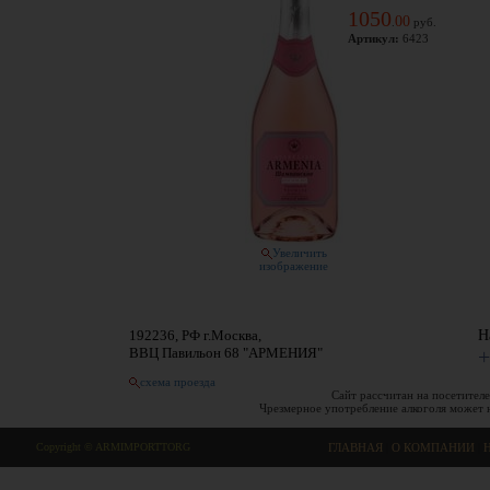
1050
00
.
руб.
Артикул:
6423
Увеличить
изображение
192236, РФ г.Москва,
Н
ВВЦ Павильон 68 "АРМЕНИЯ"
+
схема проезда
Сайт рассчитан на посетителе
Чрезмерное употребление алкоголя может 
Copyright © ARMIMPORTTORG
ГЛАВНАЯ
|
О КОМПАНИИ
|