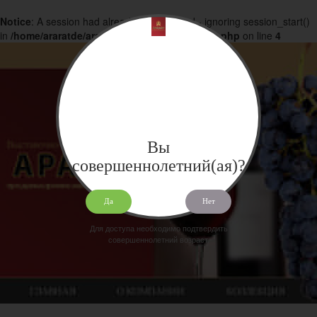
Notice
: A session had already been started - ignoring session_start()
in
/home/araratde/araratdeg.ru/docs/products.php
on line
4
Вы
совершеннолетний(ая)?
Да
Нет
Для доступа необходимо подтвердить
совершеннолетний возраст.