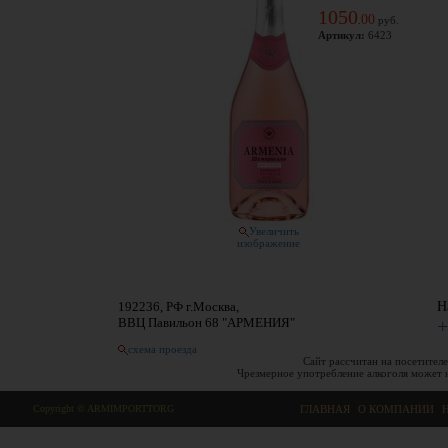
1050
00
.
руб.
Артикул:
6423
Увеличить
изображение
192236, РФ г.Москва,
Н
ВВЦ Павильон 68 "АРМЕНИЯ"
+
схема проезда
Сайт рассчитан на посетителе
Чрезмерное употребление алкоголя может 
Copyright © ARMIMPORTTORG
ГЛАВНАЯ
|
О КОМПАНИИ
|