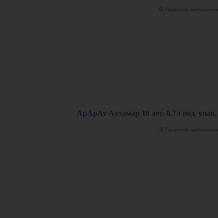
Увеличить изображен
АрАрАт Ахтамар 10 лет. 0,7л под. упак.
Увеличить изображен