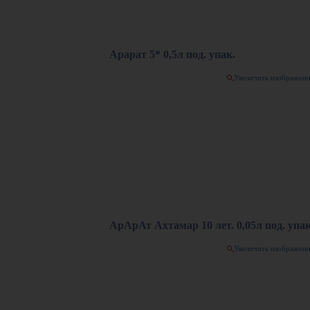
Арарат 5* 0,5л под. упак.
Увеличить изображен
АрАрАт Ахтамар 10 лет. 0,05л под. упак
Увеличить изображен