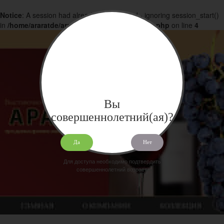
Notice
: A session had already been started - ignoring session_start()
in
/home/araratde/araratdeg.ru/docs/products.php
on line
4
Вы
совершеннолетний(ая)?
Да
Нет
Для доступа необходимо подтвердить
совершеннолетний возраст.