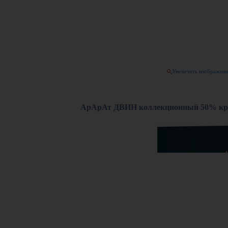
Увеличить изображен
АрАрАт ДВИН коллекционный 50% креп