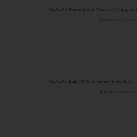
АрАрАт Васпуракан 15лет 0,7л под. упа
Увеличить изображен
АрАрАт Кофе 30% не менее 6 лет 0,5л
Увеличить изображен