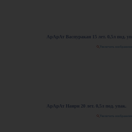
АрАрАт Васпуракан 15 лет. 0,5л под. уп
Увеличить изображен
АрАрАт Наири 20 лет. 0,5л под. упак.
Увеличить изображен