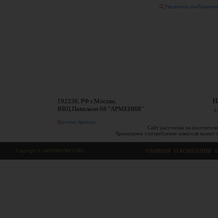
Увеличить изображен
192236, РФ г.Москва,
Н
ВВЦ Павильон 68 "АРМЕНИЯ"
+
схема проезда
Сайт рассчитан на посетителе
Чрезмерное употребление алкоголя может 
Copyright © ARMIMPORTTORG
ГЛАВНАЯ
|
О КОМПАНИИ
|