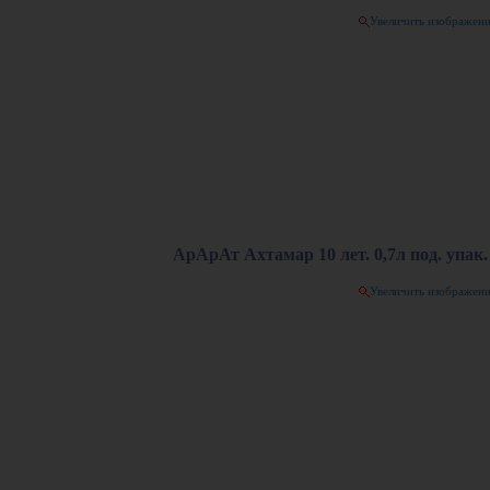
Увеличить изображен
АрАрАт Ахтамар 10 лет. 0,7л под. упак.
Увеличить изображен