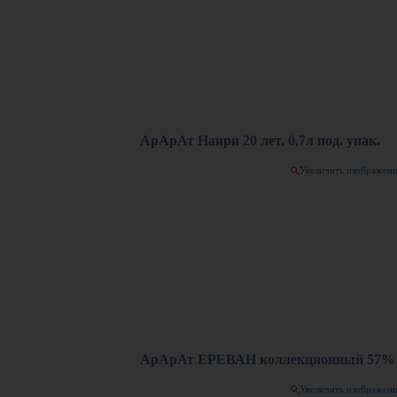
АрАрАт Наири 20 лет. 0,7л под. упак.
Увеличить изображен
АрАрАт ЕРЕВАН коллекционный 57% 
Увеличить изображен