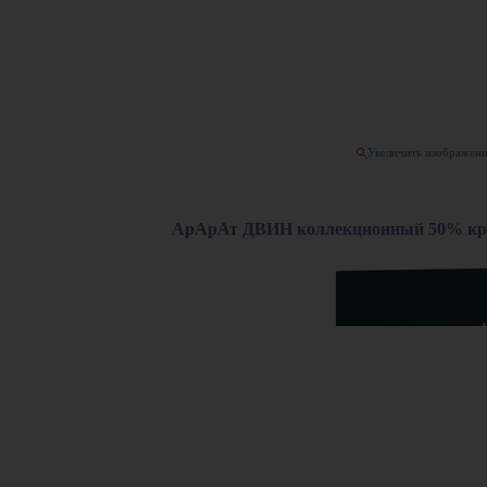
Увеличить изображен
АрАрАт ДВИН коллекционный 50% креп