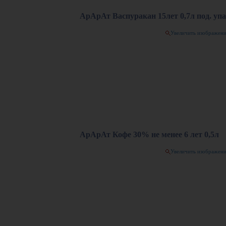
АрАрАт Васпуракан 15лет 0,7л под. упа
Увеличить изображен
АрАрАт Кофе 30% не менее 6 лет 0,5л
Увеличить изображен