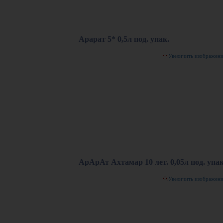
Арарат 5* 0,5л под. упак.
Увеличить изображен
АрАрАт Ахтамар 10 лет. 0,05л под. упак
Увеличить изображен