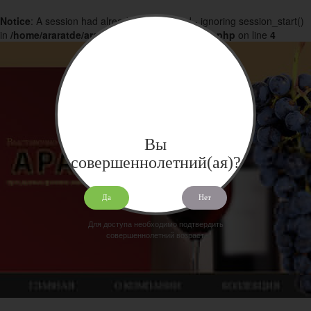
Notice
: A session had already been started - ignoring session_start()
in
/home/araratde/araratdeg.ru/docs/products.php
on line
4
Вы
совершеннолетний(ая)?
Да
Нет
Для доступа необходимо подтвердить
совершеннолетний возраст.