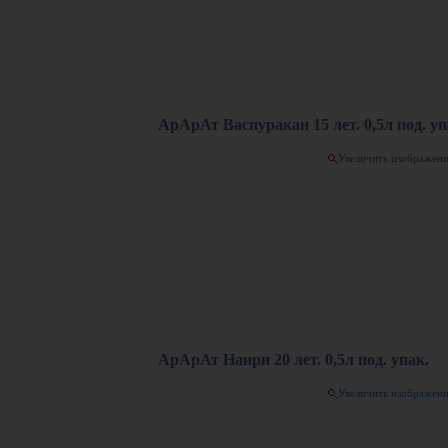
АрАрАт Васпуракан 15 лет. 0,5л под. уп
Увеличить изображен
АрАрАт Наири 20 лет. 0,5л под. упак.
Увеличить изображен