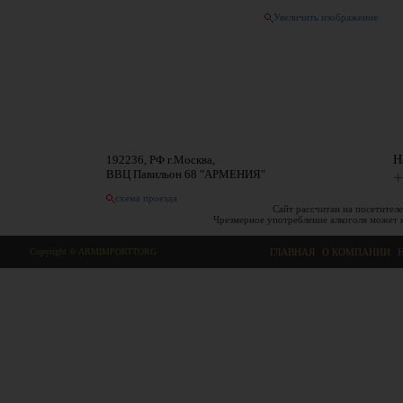
Увеличить изображение
192236, РФ г.Москва,
Н
ВВЦ Павильон 68 "АРМЕНИЯ"
+
схема проезда
Сайт рассчитан на посетителе
Чрезмерное употребление алкоголя может 
Copyright © ARMIMPORTTORG
ГЛАВНАЯ
|
О КОМПАНИИ
|