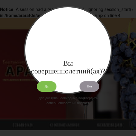
Notice
: A session had already been started - ignoring session_start()
in
/home/araratde/araratdeg.ru/docs/products.php
on line
4
Вы
совершеннолетний(ая)?
Да
Нет
Для доступа необходимо подтвердить
совершеннолетний возраст.